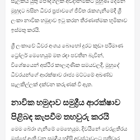
සැලකිය යුතු පෞද්ගලික අවදානමකට මුහුණ දෙමින්
මුහුදට බසින ධීවර ප්‍රජාවගේ ජීවිත රැකගැනීමේදී ශ්‍රී
ලංකා නාවික හමුදාව ඉටු කරන තීරණාත්මක භූමිකාව
ඉස්මතු කරයි.
ශ්‍රී ලංකාවේ ධීවර අංශය බොහෝ දුරට කුඩා පරිමාණ
ට්‍රෝලර් මෙහෙයුම් මත රඳා පවතින බැවින්,
විශේෂයෙන් අස්ථිර කාලගුණික සමයවලදී, මුහුදේ
ධීවරයන්ගේ ආරක්ෂාව රාජ්‍ය මට්ටමේ අඛණ්ඩ
සැලකිල්ලක් දක්වන කරුණක් වී ඇත.
නාවික හමුදාව සමුද්‍රීය ආරක්ෂාව
පිළිබඳ කැපවීම තහවුරු කරයි
මෙම බේරා ගැනීමේ මෙහෙයුම, දිවයිනේ වෙරළතීරය
ඔස්සේ ඇති වන සමුද්‍රීය හදිසි අවස්ථාවලට ප්‍රතිචාර