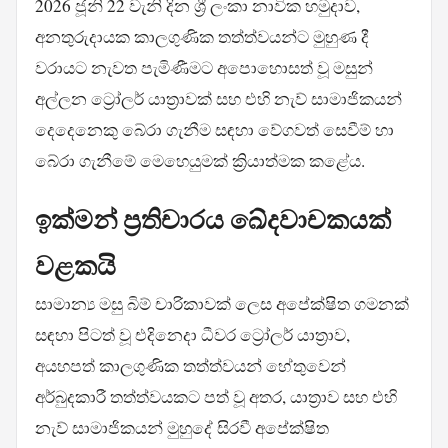
2026 ජූනි 22 වැනි දින ශ්‍රී ලංකා නාවික හමුදාව,
අනතුරුදායක කාලගුණික තත්ත්වයන්ට මුහුණ දී
වරායට නැවත පැමිණීමට අපොහොසත් වූ මසුන්
අල්ලන ට්‍රෝලර් යාත්‍රාවක් සහ එහි නැව් සාමාජිකයන්
දෙදෙනෙකු බේරා ගැනීම සඳහා වේගවත් සෙවීම් හා
බේරා ගැනීමේ මෙහෙයුමක් ක්‍රියාත්මක කළේය.
ඉක්මන් ප්‍රතිචාරය ඛේදවාචකයක්
වළකයි
සාමාන්‍ය මසු බිම් චාරිකාවක් ලෙස අපේක්ෂිත ගමනක්
සඳහා පිටත් වූ එදිනෙදා ධීවර ට්‍රෝලර් යාත්‍රාව,
අයහපත් කාලගුණික තත්ත්වයන් හේතුවෙන්
අර්බුදකාරී තත්ත්වයකට පත් වූ අතර, යාත්‍රාව සහ එහි
නැව් සාමාජිකයන් මුහුදේ සිරවී අපේක්ෂිත