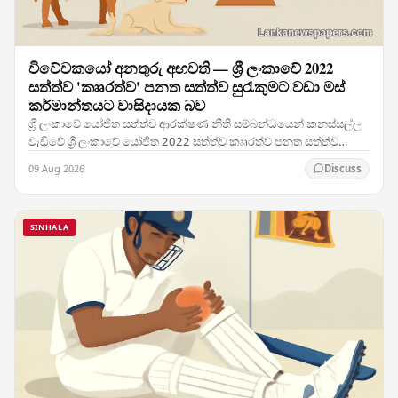
විවේචකයෝ අනතුරු අඟවති — ශ්‍රී ලංකාවේ 2022
සත්ත්ව 'කෲරත්ව' පනත සත්ත්ව සුරැකුමට වඩා මස්
කර්මාන්තයට වාසිදායක බව
ශ්‍රී ලංකාවේ යෝජිත සත්ත්ව ආරක්ෂණ නීති සම්බන්ධයෙන් කනස්සල්ල
වැඩිවේ ශ්‍රී ලංකාවේ යෝජිත 2022 සත්ත්ව කෲරත්ව පනත සත්ත්ව
සුභසාධන ක්‍රියාකාරීන්ගේ සහ නීති විශේෂඥයන්ගේ…
09 Aug 2026
Discuss
SINHALA