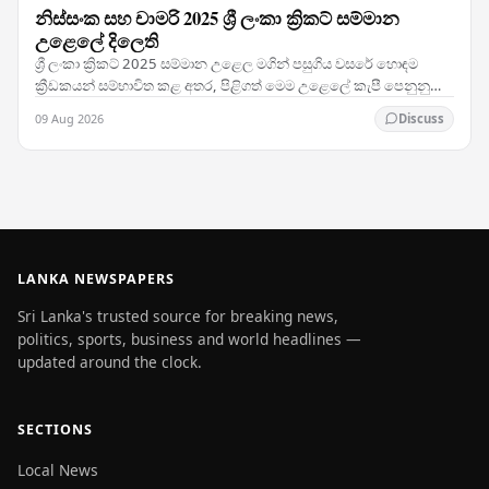
නිස්සංක සහ චාමරි 2025 ශ්‍රී ලංකා ක්‍රිකට් සම්මාන
උළෙලේ දිලෙති
ශ්‍රී ලංකා ක්‍රිකට් 2025 සම්මාන උළෙල මගින් පසුගිය වසරේ හොඳම
ක්‍රීඩකයන් සම්භාවිත කළ අතර, පිළිගත් මෙම උළෙලේ කැපී පෙනුනු
තරු දෙදෙනා ලෙස ඕපනර් පතුම් නිස්සංක සහ…
09 Aug 2026
Discuss
LANKA NEWSPAPERS
Sri Lanka's trusted source for breaking news,
politics, sports, business and world headlines —
updated around the clock.
SECTIONS
Local News