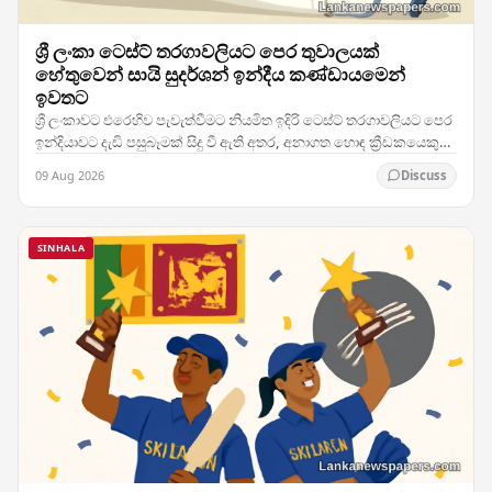
ශ්‍රී ලංකා ටෙස්ට් තරගාවලියට පෙර තුවාලයක්
හේතුවෙන් සායි සුදර්ශන් ඉන්දීය කණ්ඩායමෙන්
ඉවතට
ශ්‍රී ලංකාවට එරෙහිව පැවැත්වීමට නියමිත ඉදිරි ටෙස්ට් තරගාවලියට පෙර
ඉන්දියාවට දැඩි පසුබෑමක් සිදු වී ඇති අතර, අනාගත හොඳ ක්‍රීඩකයෙකු
ලෙස සැලකෙන තරුණ පිතිකරු සායි…
09 Aug 2026
Discuss
SINHALA