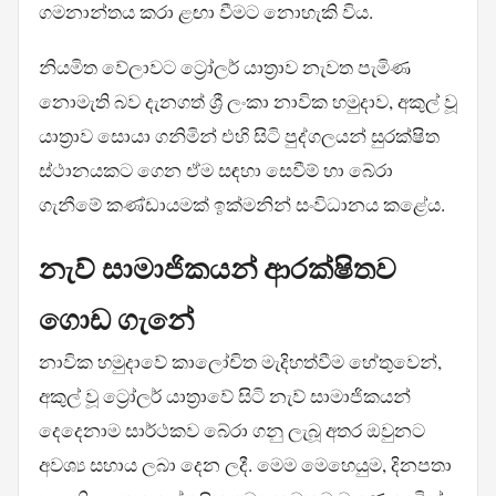
ගමනාන්තය කරා ළඟා වීමට නොහැකි විය.
නියමිත වේලාවට ට්‍රෝලර් යාත්‍රාව නැවත පැමිණ
නොමැති බව දැනගත් ශ්‍රී ලංකා නාවික හමුදාව, අකුල් වූ
යාත්‍රාව සොයා ගනිමින් එහි සිටි පුද්ගලයන් සුරක්ෂිත
ස්ථානයකට ගෙන ඒම සඳහා සෙවීම් හා බේරා
ගැනීමේ කණ්ඩායමක් ඉක්මනින් සංවිධානය කළේය.
නැව් සාමාජිකයන් ආරක්ෂිතව
ගොඩ ගැනේ
නාවික හමුදාවේ කාලෝචිත මැදිහත්වීම හේතුවෙන්,
අකුල් වූ ට්‍රෝලර් යාත්‍රාවේ සිටි නැව් සාමාජිකයන්
දෙදෙනාම සාර්ථකව බේරා ගනු ලැබූ අතර ඔවුනට
අවශ්‍ය සහාය ලබා දෙන ලදී. මෙම මෙහෙයුම, දිනපතා