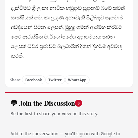
දැක්වීමට ශ්‍රී ලංකා නාවික හමුදාව සූදානම් බවේ තවත්
සාක්ෂියක් වේ. කාලගුණ අනාවැකි පිළිබඳව සැවොම
අවදියෙන් සිටින ලෙසත්, මුහුදු ගමන් ආරම්භ කිරීමට
පෙර ආරක්ෂිත මාර්ගෝපදේශ අනුගමනය කරන
ලෙසත් ධීවර ප්‍රජාවට බලධාරීන් දිගින් දිගටම අවවාද
කරති.
Share:
Facebook
Twitter
WhatsApp
💬 Join the Discussion
0
Be the first to share your view on this story.
Add to the conversation — you’ll sign in with Google to