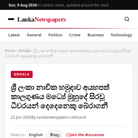
Sun, 9 Aug 2026
Sri Lanka’s news, updated around the clock
Lanka
Newspapers
Latest
General
Politics
Crime
Business
Technology
Home
›
Sinhala
›
ශ්‍රී ලංකා නාවික හමුදාව අයහපත් කාලගුණය මධ්‍යේ මුහුදේ සිරවූ
ධීවරයන් දෙදෙනෙකු බේරාගනී
SINHALA
ශ්‍රී ලංකා නාවික හමුදාව අයහපත්
කාලගුණය මධ්‍යේ මුහුදේ සිරවූ
ධීවරයන් දෙදෙනෙකු බේරාගනී
22 Jun 2026
By Lankanewspapers.com
Local
Read in:
English
සිංහල
Join the discussion