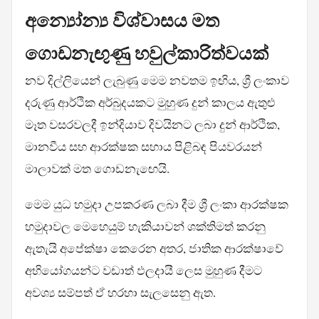
අන්‍යෝන්‍ය විශ්වාසය මත
ගොඩනැඟුණු හවුල්කාරිත්වයක්
නව දිල්ලියෙන් ලැබුණු මෙම නවතම ඉඟිය, ශ්‍රී ලංකාව
දරුණු ආර්ථික අර්බුදයකට මුහුණ දුන් කාලය ඇතුළු
මෑත වසරවලදී ඉන්දියාව දිවයිනට ලබා දුන් ආර්ථික,
මානවීය සහ ආරක්ෂක සහාය පිළිබඳ පියවරයන්
මාලාවක් මත ගොඩනැඟෙයි.
මෙම යුධ හමුදා උපකරණ ලබා දීම ශ්‍රී ලංකා ආරක්ෂක
හමුදාවල මෙහෙයුම් හැකියාවන් ශක්තිමත් කරනු
ඇතැයි අපේක්ෂා කෙරෙන අතර, ජාතික ආරක්ෂාවේ
අභියෝගයන්ට වඩාත් ඵලදායී ලෙස මුහුණ දීමට
අවශ්‍ය සම්පත් ඒ හරහා සැලසෙනු ඇත.