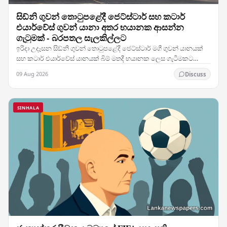
සිඩ්නි ගුවන් තොටුපළේදී ජෙට්ස්ටාර් සහ කටාර්
එයාර්වේස් ගුවන් යානා අතර භයානක ආසන්න
ගැටුමක් - බරපතල සැලකිල්ලට
ඉරිදා උදෑසන සිඩ්නි ගුවන් තොටුපළේදී ජෙට්ස්ටාර් මගී ගුවන් යානයක්
සහ කටාර් එයාර්වේස් යානයක් බිම් මතදී භයානක ලෙස ගැටීමකට
ආසන්න වූ අතර, එම සිදුවීම කලාපයේ කාර්යබහුලම…
09 Aug 2026
Discuss
SINHALA