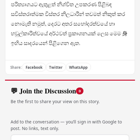
පරිත්‍යාගයට ඇතුළත් නිශ්චිත උපකරණ පිළිබඳ
සවිස්තරාත්මක විස්තර නිලධාරීන් තවමත් නිකුත් කර
නොමැති නමුත්, දෙරට අතර සහෝදරත්වයේ හා
හවුල්කාරිත්වයේ අර්ථවත් ප්‍රකාශනයක් ලෙස මෙම 身
ඉඟිය සාදරයෙන් පිළිගෙන ඇත.
Share:
Facebook
Twitter
WhatsApp
💬 Join the Discussion
0
Be the first to share your view on this story.
Add to the conversation — you’ll sign in with Google to
post. No links, text only.