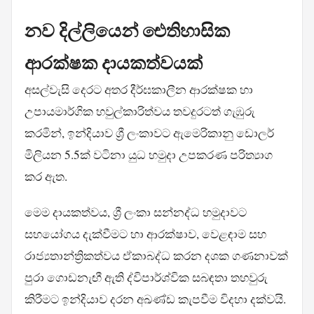
නව දිල්ලියෙන් ඓතිහාසික
ආරක්ෂක දායකත්වයක්
අසල්වැසි දෙරට අතර දීර්ඝකාලීන ආරක්ෂක හා
උපායමාර්ගික හවුල්කාරිත්වය තවදුරටත් ගැඹුරු
කරමින්, ඉන්දියාව ශ්‍රී ලංකාවට ඇමෙරිකානු ඩොලර්
මිලියන 5.5ක් වටිනා යුධ හමුදා උපකරණ පරිත්‍යාග
කර ඇත.
මෙම දායකත්වය, ශ්‍රී ලංකා සන්නද්ධ හමුදාවට
සහයෝගය දැක්වීමට හා ආරක්ෂාව, වෙළඳාම සහ
රාජ්‍යතාන්ත්‍රිකත්වය ඒකාබද්ධ කරන දශක ගණනාවක්
පුරා ගොඩනැඟී ඇති ද්විපාර්ශ්වික සබඳතා තහවුරු
කිරීමට ඉන්දියාව දරන අඛණ්ඩ කැපවීම විදහා දක්වයි.