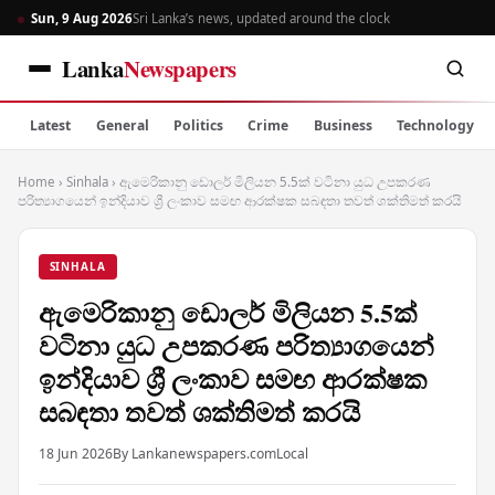
Sun, 9 Aug 2026
Sri Lanka’s news, updated around the clock
Lanka
Newspapers
Latest
General
Politics
Crime
Business
Technology
Home
›
Sinhala
›
ඇමෙරිකානු ඩොලර් මිලියන 5.5ක් වටිනා යුධ උපකරණ
පරිත්‍යාගයෙන් ඉන්දියාව ශ්‍රී ලංකාව සමඟ ආරක්ෂක සබඳතා තවත් ශක්තිමත් කරයි
SINHALA
ඇමෙරිකානු ඩොලර් මිලියන 5.5ක්
වටිනා යුධ උපකරණ පරිත්‍යාගයෙන්
ඉන්දියාව ශ්‍රී ලංකාව සමඟ ආරක්ෂක
සබඳතා තවත් ශක්තිමත් කරයි
18 Jun 2026
By Lankanewspapers.com
Local