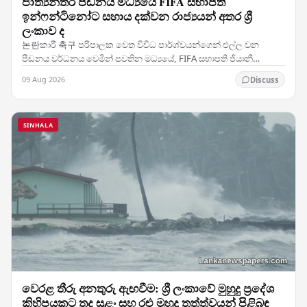
ජාත්‍යන්තර පීඩනය මධ්‍යයේ FIFA සභාපති
ඉන්ෆන්ටිනෝට සහාය දක්වන රාජ්‍යයන් අතර ශ්‍රී
ලංකාව ද
논란කාරී 축구 පරිපාලක වෙත විවිධ පාර්ශ්වයන්ගෙන් එල්ල වන
පීඩනය වර්ධනය වෙමින් පවතින මධ්‍යයේ, FIFA සභාපති ජියානී
ඉන්ෆන්ටිනෝට සිය සහාය පසක් කර ඇති රටවල් කණ්ඩායමක් අතර…
09 Aug 2026
Discuss
SINHALA
වෙරළ තීරු අනතුරු ඇඟවීම: ශ්‍රී ලංකාවේ මුහුදු ප්‍රදේශ
කිහිපයකට තද සුළං සහ රළු මුහුදු තත්ත්වයන් පිළිබඳ