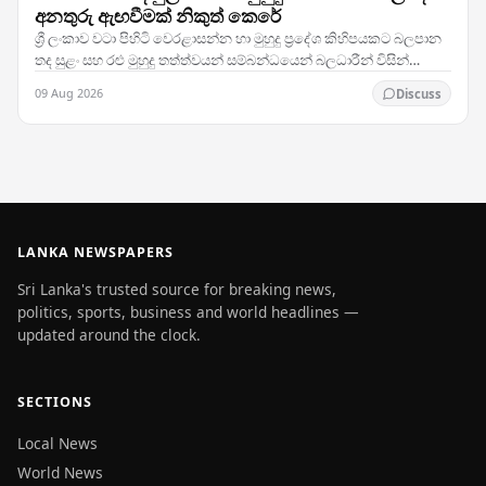
අනතුරු ඇඟවීමක් නිකුත් කෙරේ
ශ්‍රී ලංකාව වටා පිහිටි වෙරළාසන්න හා මුහුදු ප්‍රදේශ කිහිපයකට බලපාන
තද සුළං සහ රළු මුහුදු තත්ත්වයන් සම්බන්ධයෙන් බලධාරීන් විසින්
අනතුරු ඇඟවීමක් නිකුත් කරමින්,…
09 Aug 2026
Discuss
LANKA NEWSPAPERS
Sri Lanka's trusted source for breaking news,
politics, sports, business and world headlines —
updated around the clock.
SECTIONS
Local News
World News