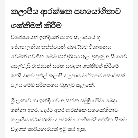
කලාපීය ආරක්ෂක සහයෝගිතාව
ශක්තිමත් කිරීම
විශේෂයෙන් ඉන්දියන් සාගර කලාපයේ භූ
දේශපාලනික තත්ත්වයන් අඛණ්ඩව විකාශනය
වෙමින් පවතින මෙම සන්දර්භය තුළ, දකුණු ආසියාවේ
අසල්වැසි රාජ්‍යයන් සමඟ සබඳතා ශක්තිමත් කිරීමේ
ඉන්දියාවේ පුළුල් කලාපීය උපාය මාර්ගයේ කොටසක්
ලෙස මෙම පරිත්‍යාගය බහුලව සැලකේ.
ශ්‍රී ලංකාව හා ඉන්දියාව ආසන්න සමුද්‍රීය සීමා බෙදා
ගන්නා අතර, දෙරට අතර ආරක්ෂක සහයෝගිතාව
කලාපීය ස්ථාවරත්වය පවත්වා ගැනීමේදී ඓතිහාසිකව
වැදගත් කාර්යභාරයක් ඉටු කර ඇත.