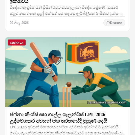
ඉක්මවයි
විදේශගත ශ්‍රමිකයන් විසින් රටට එවනු ලබන විදේශ ප්‍රේෂණ, වසරේ
පළමු මාස හතත් තුළදී එක්සත් ජනපද ඩොලර් බිලියන 5 සීමාව ඉක්මවා
ගොස් ඇති බව නවතම දත්ත පෙන්වා දෙන අතර,…
09 Aug 2026
Discuss
SINHALA
ජෆ්නා කිංග්ස් සහ ගාල්ල ගැලන්ට්ස් LPL 2026
උද්වේගකර අවසන් මහ තරඟයේදී මුහුණ දෙයි
LPL 2026 අවසන් මහ තරඟය සමඟ උච්චතම අවස්ථාවට ළඟා වෙයි
ගාල්ල ගැලන්ට්ස් සහ ජෆ්නා කිංග්ස් කණ්ඩායම් දෙක ඉතා ආකර්ෂණීය