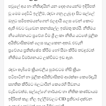
පවුලේ අය හා නීතිඥයින් යන දෙඅංශයෙන්ම ඉදිරිපත්
වූ මෙම දෙවිධි ඉල්ලීම්, රඳවා ගනු ලැබූ දා සිට සල්ලේ
ඔහුට සමීපතමයන්ගෙන් ඵලදායී ලෙස වෙන් කොට
ඇති බවට වැඩෙන කනස්සල්ල ඉස්මතු කරයි. නීතිමය
නියෝජනයට ප්‍රවේශ වීම ශ්‍රී ලංකා නීතිය යටතේ මූලික
අයිතිවාසිකමක් ලෙස සැලකෙන අතර, එවැනි
ප්‍රවේශය ප්‍රතික්ෂේප කිරීම හෝ සීමා කිරීම තවදුරටත්
නීතිමය විමර්ශනයට ලක්වීමට ඉඩ ඇත.
රඳවා තැබීමේ ක්‍රියාවලිය පුරාවටම නිසි ක්‍රියා
පටිපාටීන් හා මූලික අයිතිවාසිකම් ආරක්ෂා කෙරේදැයි
සහතික කිරීමට බලධාරීන් කෙරෙහි පීඩනය
වැඩිවෙත්ම, සල්ලේගේ භාර්යාව හා නීතික කණ්ඩායම
ඉදිරිපත් කළ නිල ඉල්ලීම්වලට CID ප්‍රතිචාර දක්වන