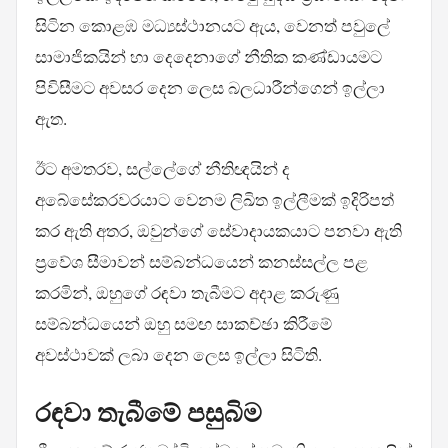
සිටින කොළඹ මධ්‍යස්ථානයට ඇය, වෙනත් පවුලේ
සාමාජිකයින් හා දෙදෙනාගේ නීතික කණ්ඩායමට
පිවිසීමට අවසර දෙන ලෙස බලධාරීන්ගෙන් ඉල්ලා
ඇත.
ඊට අමතරව, සල්ලේගේ නීතිඥයින් ද
අබේසේකරවරයාට වෙනම ලිඛිත ඉල්ලීමක් ඉදිරිපත්
කර ඇති අතර, ඔවුන්ගේ සේවාදායකයාට පනවා ඇති
ප්‍රවේශ සීමාවන් සම්බන්ධයෙන් කනස්සල්ල පළ
කරමින්, ඔහුගේ රඳවා තැබීමට අදාළ කරුණු
සම්බන්ධයෙන් ඔහු සමඟ සාකච්ඡා කිරීමේ
අවස්ථාවක් ලබා දෙන ලෙස ඉල්ලා සිටිති.
රඳවා තැබීමේ පසුබිම