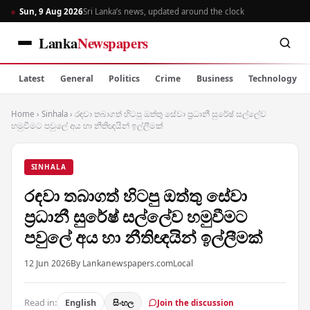
Sun, 9 Aug 2026
Sri Lanka’s news, updated around the clock
Lanka
Newspapers
Latest
General
Politics
Crime
Business
Technology
Home
›
Sinhala
›
රඳවා තබාගත් හිටපු ඔත්තු සේවා ප්‍රධානී සුරේෂ් සල්ලේව
හමුවීමට පවුලේ අය හා නීතිඥයින් ඉල්ලීමක්
SINHALA
රඳවා තබාගත් හිටපු ඔත්තු සේවා
ප්‍රධානී සුරේෂ් සල්ලේව හමුවීමට
පවුලේ අය හා නීතිඥයින් ඉල්ලීමක්
12 Jun 2026
By Lankanewspapers.com
Local
Read in:
English
සිංහල
Join the discussion