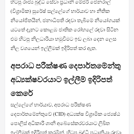
හිටපු රාජ්‍ය බුද්ධි සේවා ප්‍රධානී මේජර් ජෙනරාල්
(විශ්‍රාමික) සුරේෂ් සල්ලේගේ භාර්යාව හා නීතික
නියෝජිතයින්, ජනාධිපති රඳවා තැබීමේ නියෝගයක්
යටතේ දැනට කොළඹ ජාතික රෝහලේ රඳවා සිටින
එම හිටපු නිලධාරියා හමුවීමට ඉඩ ලබා දෙන ලෙස
නිල වශයෙන් ඉල්ලීමක් ඉදිරිපත් කර ඇත.
අපරාධ පරීක්ෂණ දෙපාර්තමේන්තු
අධ්‍යක්ෂවරයාට ඉල්ලීම් ඉදිරිපත්
කෙරේ
සල්ලේගේ භාර්යාව, අපරාධ පරීක්ෂණ
දෙපාර්තමේන්තුවේ (CID) අධ්‍යක්ෂ විශ්‍රාමික ජ්‍යෙෂ්ඨ
පොලිස් අධිකාරී ශානි අබේසේකරවරයාට ලිඛිත
ඉල්ලීමක් ඉදිරිපත් කරමින්, හිටපු බුද්ධි ප්‍රධානියා රඳවා