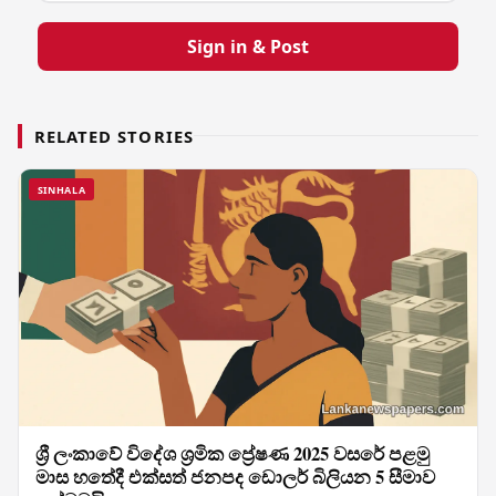
Sign in & Post
RELATED STORIES
SINHALA
ශ්‍රී ලංකාවේ විදේශ ශ්‍රමික ප්‍රේෂණ 2025 වසරේ පළමු
මාස හතේදී එක්සත් ජනපද ඩොලර් බිලියන 5 සීමාව