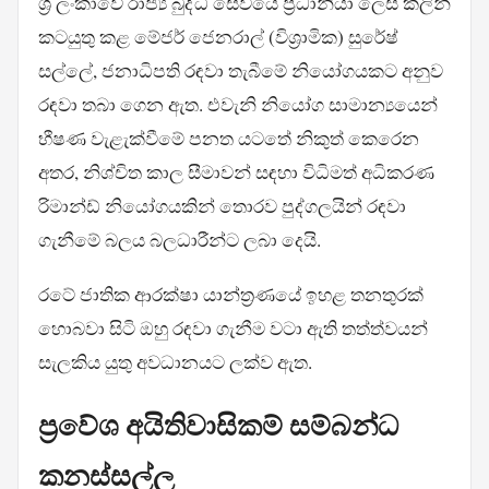
ශ්‍රී ලංකාවේ රාජ්‍ය බුද්ධි සේවයේ ප්‍රධානියා ලෙස කලින්
කටයුතු කළ මේජර් ජෙනරාල් (විශ්‍රාමික) සුරේෂ්
සල්ලේ, ජනාධිපති රඳවා තැබීමේ නියෝගයකට අනුව
රඳවා තබා ගෙන ඇත. එවැනි නියෝග සාමාන්‍යයෙන්
භීෂණ වැළැක්වීමේ පනත යටතේ නිකුත් කෙරෙන
අතර, නිශ්චිත කාල සීමාවන් සඳහා විධිමත් අධිකරණ
රිමාන්ඩ් නියෝගයකින් තොරව පුද්ගලයින් රඳවා
ගැනීමේ බලය බලධාරීන්ට ලබා දෙයි.
රටේ ජාතික ආරක්ෂා යාන්ත්‍රණයේ ඉහළ තනතුරක්
හොබවා සිටි ඔහු රඳවා ගැනීම වටා ඇති තත්ත්වයන්
සැලකිය යුතු අවධානයට ලක්ව ඇත.
ප්‍රවේශ අයිතිවාසිකම් සම්බන්ධ
කනස්සල්ල