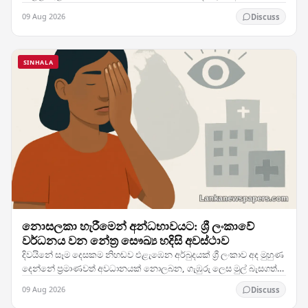
අවසන් මහ තරඟයකට මුහුණ දීමත් සමඟ ලංකා ප්‍රිමියර්…
09 Aug 2026
Discuss
SINHALA
නොසලකා හැරීමෙන් අන්ධභාවයට: ශ්‍රී ලංකාවේ
වර්ධනය වන නේත්‍ර සෞඛ්‍ය හදිසි අවස්ථාව
දිවයිනේ සෑම දෙසකම නිහඬව එළැඹෙන අර්බුදයක් ශ්‍රී ලංකාව අද මුහුණ
දෙන්නේ ප්‍රමාණවත් අවධානයක් නොලබන, ගැඹුරු ලෙස මුල් බැසගත්
මහජන සෞඛ්‍ය අභියෝගයකට — දහස් ගණනක්…
09 Aug 2026
Discuss