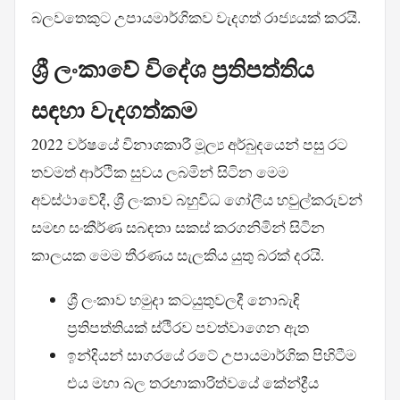
බලවතෙකුට උපායමාර්ගිකව වැදගත් රාජ්‍යයක් කරයි.
ශ්‍රී ලංකාවේ විදේශ ප්‍රතිපත්තිය
සඳහා වැදගත්කම
2022 වර්ෂයේ විනාශකාරී මූල්‍ය අර්බුදයෙන් පසු රට
තවමත් ආර්ථික සුවය ලබමින් සිටින මෙම
අවස්ථාවේදී, ශ්‍රී ලංකාව බහුවිධ ගෝලීය හවුල්කරුවන්
සමඟ සංකීර්ණ සබඳතා සකස් කරගනිමින් සිටින
කාලයක මෙම තීරණය සැලකිය යුතු බරක් දරයි.
ශ්‍රී ලංකාව හමුදා කටයුතුවලදී නොබැඳි
ප්‍රතිපත්තියක් ස්ථිරව පවත්වාගෙන ඇත
ඉන්දියන් සාගරයේ රටේ උපායමාර්ගික පිහිටීම
එය මහා බල තරඟාකාරිත්වයේ කේන්ද්‍රීය