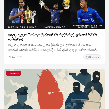
ගාලු ගැලන්ට්ස් පළමු වතාවට එල්පීඑල් ශූරයන් බවට
පත්වෙයි
ගාලු ගැලන්ට්ස් කණ්ඩායම ලංකා ප්‍රිමියර් ලීග් ඉතිහාසයේ තම නම
සදහටම කොටා තබමින්, කොළඹදී පැවති අවම ලකුණු සහිත අවසන්
මහා තරඟයේ දී දස්කම් දක්වා ඔවුන්ගේ මුල්ම…
09 Aug 2026
Discuss
SINHALA