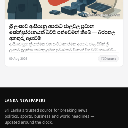
ශ්‍රී ලංකාව ආසියානු අපරාධ ජාලවල ප්‍රධාන
කේන්ද්‍රස්ථානයක් බවට පත්වෙමින් තිබේ — බරපතල
අනතුරු ඇඟවීම්
ආසියාව පුරා ක්‍රියාත්මක වන සංවිධානාත්මක අපරාධ ජාල විසින් ශ්‍රී
ලංකාව ඉලක්ක කරගනු ලබන ප්‍රවණතාව දිනෙන් දින වර්ධනය වෙමින්
පවතින අතර, නීතිය ක්‍රියාත්මක කිරීමේ…
09 Aug 2026
Discuss
LANKA NEWSPAPERS
Sri Lanka's trusted source for breaking news,
politics, sports, business and world headlines —
updated around the clock.