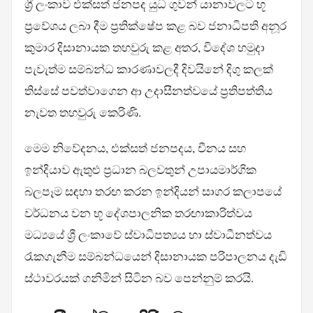
ශ්‍රී ලංකාව එක්සත් ජනපද යුධ ගුවන් යානාවලට භූ
ප්‍රවේශය ලබා දීම ප්‍රතික්ෂේප කළ බව ජනාධිපති අනූර
කුමාර දිසානායක තහවුරු කළ අතර, විදේශ හමුදා
පැවැත්ම සම්බන්ධ කාරණාවලදී දිවයිනේ දිගු කලක්
තිස්සේ පවත්වාගෙන ආ උදාසීනත්වයේ ප්‍රතිපත්තිය
නැවත තහවුරු කෙරිණි.
මෙම නිවේදනය, එක්සත් ජනපදය, චීනය සහ
ඉන්දියාව ඇතුළු ප්‍රධාන බලවතුන් උපායමාර්ගික
බලපෑම සඳහා තරඟ කරන ඉන්දියන් සාගර කලාපයේ
වර්ධනය වන භූ දේශපාලනික තරඟාකාරිත්වය
මධ්‍යයේ ශ්‍රී ලංකාවේ ස්වාධිපත්‍යය හා ස්වාධීනත්වය
රැකගැනීම සම්බන්ධයෙන් දිසානායක පරිපාලනය දැඩි
ස්ථාවරයක් ගනිමින් සිටින බව පෙන්නුම් කරයි.