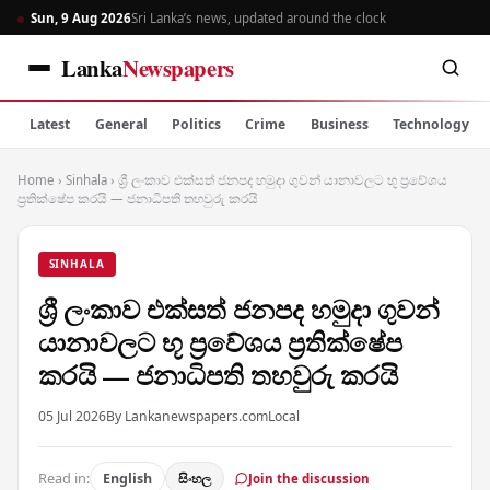
Sun, 9 Aug 2026
Sri Lanka’s news, updated around the clock
Lanka
Newspapers
Latest
General
Politics
Crime
Business
Technology
Home
›
Sinhala
›
ශ්‍රී ලංකාව එක්සත් ජනපද හමුදා ගුවන් යානාවලට භූ ප්‍රවේශය
ප්‍රතික්ෂේප කරයි — ජනාධිපති තහවුරු කරයි
SINHALA
ශ්‍රී ලංකාව එක්සත් ජනපද හමුදා ගුවන්
යානාවලට භූ ප්‍රවේශය ප්‍රතික්ෂේප
කරයි — ජනාධිපති තහවුරු කරයි
05 Jul 2026
By Lankanewspapers.com
Local
Read in:
English
සිංහල
Join the discussion