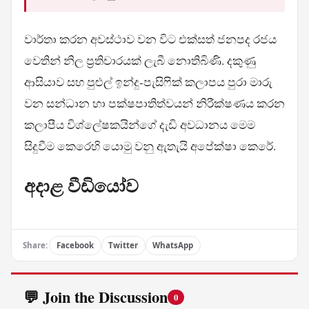
වාර්තා කරන අවස්ථාව වන විට එක්සත් ජනපද රජය
වෙතින් නිල ප්‍රතිචාරයක් ලැබී නොතිබිණි. දකුණු
ආසියාව සහ පුළුල් ඉන්දු-පැසිෆික් කලාපය පුරා මාරු
වන සන්ධාන හා පක්ෂපාතිත්වයන් නිරීක්ෂණය කරන
කලාපීය විශ්ලේෂකයින්ගේ දැඩි අවධානය මෙම
සිදුවීම කෙරෙහි යොමු වනු ඇතැයි අපේක්ෂා කෙරේ.
අදාළ වීඩියෝව
Share:
Facebook
Twitter
WhatsApp
💬 Join the Discussion
0