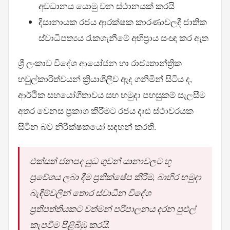
අවධානය යොමු වන ස්ථානයක් කරයි
දිසානායක රජය ආරක්ෂක කාරණාවලදී ජාතික
ස්වාධිපත්‍යය රැකගැනීමේ අභිප්‍රාය සංඥා කර ඇත
ශ්‍රී ලංකාව විදේශ ආයෝජන හා රාජ්‍යතාන්ත්‍රික
හවුල්කාරිත්වයන් ක්‍රියාශීලීව ඇද ගනිමින් සිටිය ද,
ආර්ථික සහයෝගීතාවය සහ හමුදා පහසුකම් සැලසීම
අතර වෙනස ප්‍රකාශ කිරීමට රජය දෘඪ ස්ථාවරයක
සිටින බව නිරීක්ෂකයෝ සඳහන් කරති.
එක්සත් ජනපද යුධ ගුවන් යානාවලට භූ
ප්‍රවේශය ලබා දීම ප්‍රතික්ෂේප කිරීම, බාහිර හමුදා
බැඳීම්වලින් තොර ස්වාධීන විදේශ
ප්‍රතිපත්තියකට වත්මන් පරිපාලනය දරන පුළුල්
කැපවීම පිළිබිඹු කරයි.