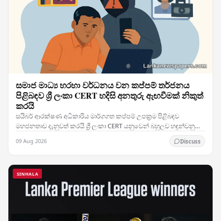
සමාජ මාධ්‍ය හරහා වර්ධනය වන කප්පම් තර්ජනය
පිළිබඳව ශ්‍රී ලංකා CERT හදිසි අනතුරු ඇඟවීමක් නිකුත්
කරයි
සයිබර් ආරක්ෂණ අධිකාරිය මාර්ගගත කප්පම් උපක්‍රම පිළිබඳව
මහජනතාව දැනුවත් කරයි ශ්‍රී ලංකා CERT යනුවෙන් බහුලව හඳුන්වනු
ලබන ශ්‍රී ලංකාවේ පරිගණක හදිසි සූදානම්…
09 Aug 2026
Discuss
SINHALA