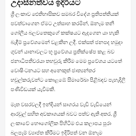
උදාසීනත්වය ඉදිරියට
ශ්‍රී ලංකාව ඓතිහාසිකව සමබර විදේශ ප්‍රතිපත්තියක්
පවත්වාගෙන ඒමට උත්සාහ කරමින්, ඕනෑම තනි
ගෝලීය බලවතෙකුගේ කක්ෂයට ඇදගෙන යා හැකි
බැඳීම් ප්‍රවේශමෙන් වළකින ලදී. එක්සත් ජනපද හමුදා
ගුවන් යානාවලට භූ ප්‍රවේශය ප්‍රතික්ෂේප කළ බව
ජනාධිපතිවරයා තහවුරු කිරීම මෙම ප්‍රවේශය යටතේ
වොෂිංටනයට සහ අනෙකුත් ජාත්‍යන්තර
හවුල්කරුවන්ට කොළඹේ සීමාරේඛා පිළිබඳව පැහැදිලි
පණිවිඩයක් යැවීමකි.
මෑත වසරවලදී ඉන්දියන් සාගරය වැඩි වැඩියෙන්
ආරවුල් සහිත අවකාශයක් බවට පත්ව ඇති අතර, ශ්‍රී
ලංකාවේ භෞගෝලික පිහිටීම එය කලාපය පුරා
බලපෑම් ව්‍යාප්ත කිරීමට ඉදිරිපත් වන ඕනෑම