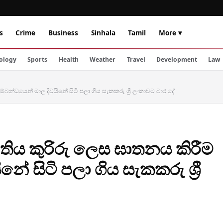
s
Crime
Business
Sinhala
Tamil
More ▾
ology
Sports
Health
Weather
Travel
Development
Law
බන්ධයෙන් මාල දිවයිනේ සිටි පලා ගිය සැකකරු ශ්‍රී ලංකාවට බාර දේ
ිය කුරිරු ලෙස ඝාතනය කිරීම
ේ සිටි පලා ගිය සැකකරු ශ්‍රී