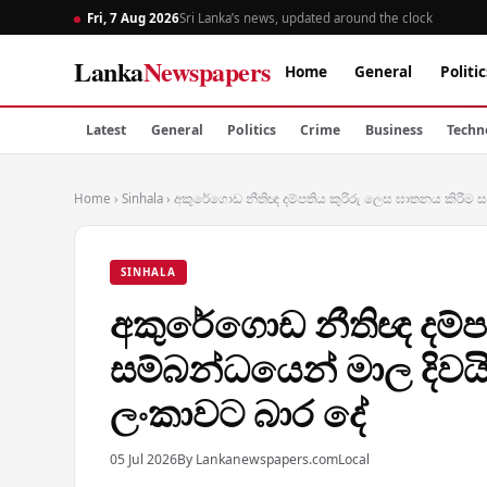
Fri, 7 Aug 2026
Sri Lanka’s news, updated around the clock
Lanka
Newspapers
Home
General
Politic
Latest
General
Politics
Crime
Business
Techn
Home
›
Sinhala
›
අකුරේගොඩ නීතිඥ දම්පතිය කුරිරු ලෙස ඝාතනය කිරීම සම්
SINHALA
අකුරේගොඩ නීතිඥ දම්පත
සම්බන්ධයෙන් මාල දිවයින
ලංකාවට බාර දේ
05 Jul 2026
By Lankanewspapers.com
Local