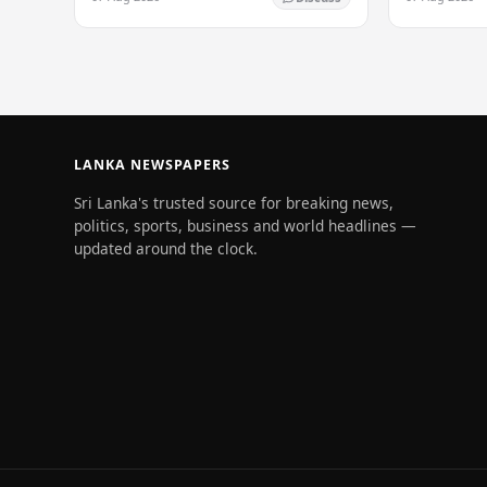
දෙනෙකු තුවාල ලබා ඇති මෙම සිදුවීම රටේ
සෙබළුන් යෙ
බන්ධනාගාර ක්‍රමය පිළිබඳ…
ඇති බව…
LANKA NEWSPAPERS
Sri Lanka's trusted source for breaking news,
politics, sports, business and world headlines —
updated around the clock.