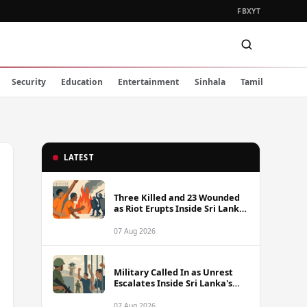
FB
X
YT
Security
Education
Entertainment
Sinhala
Tamil
LATEST
Three Killed and 23 Wounded
as Riot Erupts Inside Sri Lanka
Prison
07 Aug 2026
Military Called In as Unrest
Escalates Inside Sri Lanka's
Prisons
07 Aug 2026