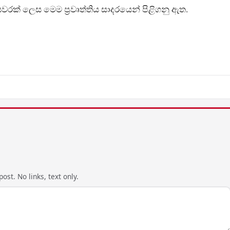
වරක් ලෙස මෙම ප්‍රවෘත්තිය සාදරයෙන් පිළිගනු ඇත.
ost. No links, text only.