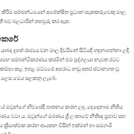
කිරීම සම්බන්ධයෙන් අපේක්ෂිත ප්‍රධාන සැකකරුවෙකු මාල
 ඇති බව බලධාරීන් තහවුරු කර ඇත.
 කෙරේ
යාබද දූපත් රාජ්‍යය වන මාල දිවයිනේ සිටියදී හඳුනාගන්නා ලදී.
්ෂයන් සමඟ සම්බන්ධීකරණය කරමින් එම පුද්ගලයා නැවත රටට
ට කම්පා කළ ඉහළ මට්ටමේ අපරාධ නඩු අතර ස්ථානගත වූ
යක් ලෙස මෙය සලකනු ලැබේ.
ශයේ ඔවුන්ගේ නිවසේදී ඝාතනය කරන ලද, දෙදෙනාම නීතිය
ය වටා ය. ඔවුන්ගේ මරණය ශ්‍රී ලංකාවේ නීතිඥ ප්‍රජාව සහ
ක්‍රියාත්මක කරන ආයතන විසින් ඉක්මන් හා සමගාමී