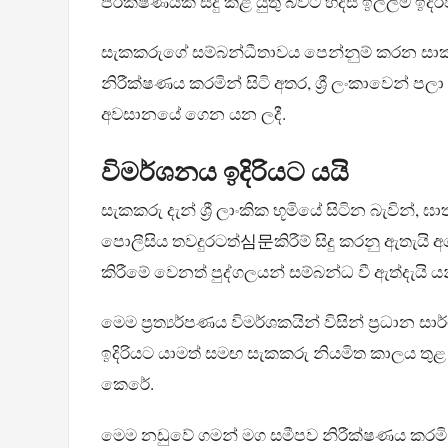
පරීක්ෂණයක් සිදු කළ යුතු බවට හදිසි ඉල්ලීම් ඉදිරි
සැකකරුගේ සම්බන්ධීතාවය පෙන්නුම් කරන සාක්
නිරීක්ෂණය කරමින් සිටි අතර, ශ්‍රී ලංකාවෙන් ප
අවසානයේ ගෙන යන ලදී.
විමර්ශනය ඉදිරියට යයි
සැකකරු දැන් ශ්‍රී ලාංකික භූමියේ සිටින බැවින්, 
පොලීසිය තවදුරටත්심문කිරීම් සිදු කරනු ඇතැයි අප
කිරීමේ වෙනත් පුද්ගලයන් සම්බන්ධ වී ඇත්දැයි 
මෙම ප්‍රත්‍යර්පණය විමර්ශකයින් විසින් ප්‍රධා
ඉදිරියට යාමත් සමඟ සැකකරු නියමිත කාලය තුළ
කෙරේ.
මෙම නඩුවේ ගමන් මග සමීපව නිරීක්ෂණය කරමින් සිට