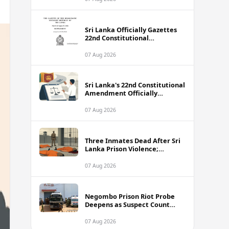
Sri Lanka Officially Gazettes
22nd Constitutional
Amendment Bill
07 Aug 2026
Sri Lanka's 22nd Constitutional
Amendment Officially
Gazetted
07 Aug 2026
Three Inmates Dead After Sri
Lanka Prison Violence;
Authorities Suspect
Coordinated Plot
07 Aug 2026
Negombo Prison Riot Probe
Deepens as Suspect Count
Climbs to 62
07 Aug 2026