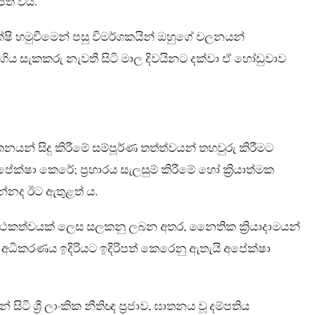
පත් විය.
ෂි හමුවීමෙන් පසු විමර්ශකයින් ඔහුගේ චලනයන්
ලා ගිය සැකකරු නැවතී සිටි මාල දිවයිනට දක්වා ඒ හෝඩුවාව
ඝාතනයන් සිදු කිරීමේ සම්පූර්ණ තත්ත්වයන් තහවුරු කිරීමට
ේක්ෂා කෙරේ; ප්‍රහාරය සැලසුම් කිරීමේ හෝ ක්‍රියාත්මක
යන්නද ඊට ඇතුළත් ය.
න සාර්ථකත්වයක් ලෙස සලකනු ලබන අතර, නෛතික ක්‍රියාදාමයන්
 අධිකරණය ඉදිරියට ඉදිරිපත් කෙරෙනු ඇතැයි අපේක්ෂා
ි ශ්‍රී ලාංකික නීතිඥ ප්‍රජාව, ඝාතනය වූ දම්පතිය