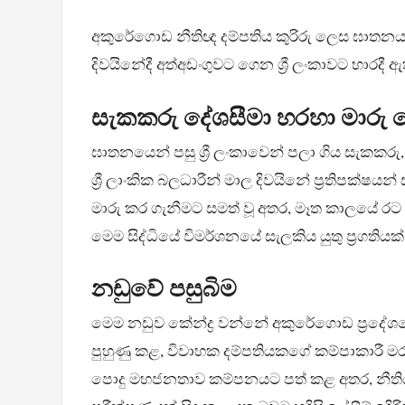
අකුරේගොඩ නීතිඥ දම්පතිය කුරිරු ලෙස ඝාතනය 
දිවයිනේදී අත්අඩංගුවට ගෙන ශ්‍රී ලංකාවට භාරදී
සැකකරු දේශසීමා හරහා මාරු
ඝාතනයෙන් පසු ශ්‍රී ලංකාවෙන් පලා ගිය සැකකරු, 
ශ්‍රී ලාංකික බලධාරීන් මාල දිවයිනේ ප්‍රතිපක
මාරු කර ගැනීමට සමත් වූ අතර, මෑත කාලයේ ර
මෙම සිද්ධියේ විමර්ශනයේ සැලකිය යුතු ප්‍රගති
නඩුවේ පසුබිම
මෙම නඩුව කේන්ද්‍ර වන්නේ අකුරේගොඩ ප්‍රදේ
පුහුණු කළ, විවාහක දම්පතියකගේ කම්පාකාරී මරණ
පොදු මහජනතාව කම්පනයට පත් කළ අතර, නීතිය 