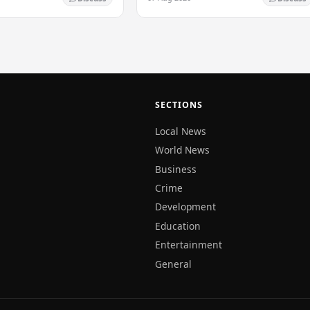
දවීමට බලධාරීන් තීරණය කර
පත්‍රයේ තීරණාත්මක පියවරක් තබමින්,…
SECTIONS
Local News
World News
Business
Crime
Development
Education
Entertainment
General