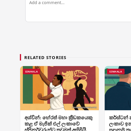
RELATED STORIES
SINHALA
SINHALA
අශ්වින්: හේරත් මහා ක්‍රීඩකයෙකු
කර්ස්ටන් න
කළ ඒ මැජික් එල් ලංකාවේ
ලංකාව ඉන
ස්පිනර්වරුන්ට තවමත් අහිමියි
සූදානම් 