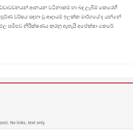
ච්චාවචනයන් ආනයන වටිනාකම් හා බදු ලැබීම් කෙරෙහි
සම්පූර්ණ වර්ෂය සඳහා වූ ආදායම් ඉලක්ක මාර්ගයේ ද යන්නේ
රතිඵල සමීපව නිරීක්ෂණය කරනු ඇතැයි අපේක්ෂා කෙරේ.
ost. No links, text only.