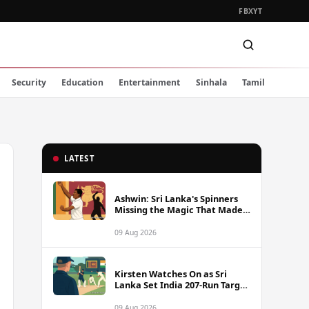
FB
X
YT
Security
Education
Entertainment
Sinhala
Tamil
LATEST
Ashwin: Sri Lanka's Spinners
Missing the Magic That Made
Herath a Legend
09 Aug 2026
Kirsten Watches On as Sri
Lanka Set India 207-Run Target
in Pre-Tour Warm-Up
09 Aug 2026