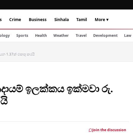
s
Crime
Business
Sinhala
Tamil
More ▾
ology
Sports
Health
Weather
Travel
Development
Law
ලියන 1.37ක් එකතු කරයි
ආදායම් ඉලක්කය ඉක්මවා රු.
යි
Join the discussion