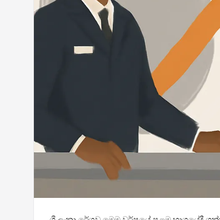
ශ්‍රී ලංකා රේගුව මෙම වර්ෂයේ පළමු භාගයේදී ශක්තිමත