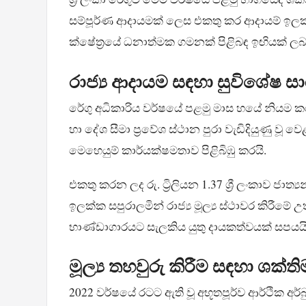
සම්පූර්ණ ආදායමක් ලෙස එකතු කර ආදායම් ඉලක්
ක්ෂේත්‍රයේ ධනාත්මක ගමනක් පිළිබඳ ඉඟියක් ලබා
රාජ්‍ය ආදායම සඳහා සුවිශේෂ ස
රේගු අධිකාරිය වර්ෂයේ පළමු මාස හයේ නියම ක
හා දේශ සීමා ප්‍රවේශ ස්ථාන පුරා වැඩිදියුණු වූ 
මෙහෙයුම් කාර්යක්ෂමතාව පිළිබිඹු කරයි.
එකතු කරන ලද රු. ට්‍රිලියන 1.37 ශ්‍රී ලංකාව ජා
ඉලක්ක සපුරාලමින් රාජ්‍ය මූල්‍ය ස්ථාවර කිර
භාණ්ඩාගාරයට සැලකිය යුතු දායකත්වයක් සපයයි
මූල්‍ය තහවුරු කිරීම සඳහා ශක්ති
2022 වර්ෂයේ රටට ඇති වූ අභූතපූර්ව ආර්ථික අර්බ