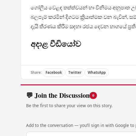
ගෝලීය වෙළඳ තත්ත්වයන් හා විනිමය අනුපාත උ
බලපෑම් කරමින් දිගටම ක්‍රියාත්මක වන බැවින්, 
දැයි තීරණය කිරීම සඳහා රජය දෙවන භාගයේ ප්‍
අදාළ වීඩියෝව
Share:
Facebook
Twitter
WhatsApp
💬 Join the Discussion
0
Be the first to share your view on this story.
Add to the conversation — you’ll sign in with Google to p