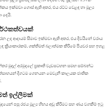
කය ඉක්මවා ගොස් ඇති අතර, එය රට්ට වෙළඳ හා මූල්‍ය
 දෙයි.
ාර්ථකත්වයක්
රන ලද ආදායම් සීමාව ඉක්මවා ඇති අතර, එය දිවයිනේ වරාය
වෙළඳ ක්‍රියාකාරකම්, ශක්තිමත් බලාත්මක කිරීමේ පියවර සහ ඉහළ
ත්‍යන්තර මුදල් අරමුදලේ ප්‍රකෘති වැඩසටහන සමඟ සම්බන්ධ
ීමේ උත්සාහයන් දිගටම ගෙනයන මෙවැනි කාලයක ජාතික
.
මත් ඉල්ලීමක්
ුදයෙන් පසු රජය මූල්‍ය හිඟය අඩු කිරීමට සහ ණය වගකීම් ඉටු