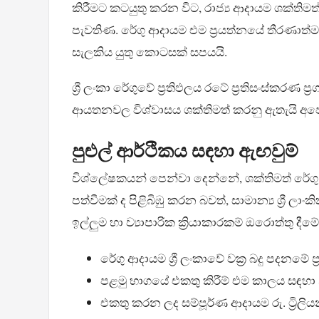
කිරීමට කටයුතු කරන විට, රාජ්‍ය ආදායම ශක්තිමත
පැවතිණ. රේගු ආදායම එම ප්‍රයත්නයේ තීරණාත්ම
සැලකිය යුතු කොටසක් සපයයි.
ශ්‍රී ලංකා රේගුවේ ප්‍රතිඵලය රටේ ප්‍රතිසංස්කරණ 
ආයතනවල විශ්වාසය ශක්තිමත් කරනු ඇතැයි අප
පුළුල් ආර්ථිකය සඳහා ඇඟවුම්
විශ්ලේෂකයන් පෙන්වා දෙන්නේ, ශක්තිමත් රේගු 
පත්වීමක් ද පිළිබිඹු කරන බවත්, සාමාන්‍ය ශ්‍රී
ඉල්ලුම හා ව්‍යාපාරික ක්‍රියාකාරකම් ඔරොත්තු දී
රේගු ආදායම ශ්‍රී ලංකාවේ වක්‍ර බදු පදනමේ 
පළමු භාගයේ එකතු කිරීම් එම කාලය සඳහ
එකතු කරන ලද සම්පූර්ණ ආදායම රු. ට්‍රිලි