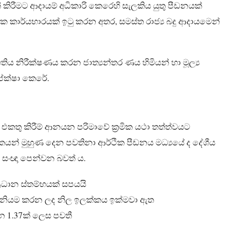
් කිරීමට ආදායම් අධිකාරි කෙරෙහි සැලකිය යුතු පීඩනයක්
ක කාර්යභාරයක් ඉටු කරන අතර, සමස්ත රාජ්‍ය බදු ආදායමෙන්
ප්‍රගතිය නිරීක්ෂණය කරන ජාත්‍යන්තර ණය හිමියන් හා මූල්‍ය
ේක්ෂා කෙරේ.
එකතු කිරීම් ආනයන පරිමාවේ ක්‍රමික යථා තත්ත්වයට
 ලාංකිකයන් මුහුණ දෙන පවතිනා ආර්ථික පීඩනය මධ්‍යයේ ද දේශීය
මේ සංඥා පෙන්වන බවත් ය.
ප්‍රධාන ස්තම්භයක් සපයයි
ා නියම කරන ලද නිල ඉලක්කය ඉක්මවා ඇත
යන 1.37ක් ලෙස පවතී