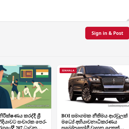
Sign in & Post
SINHALA
ිරීක්ෂණය කරද්දී ශ්‍රී
BOI සමාගමක නීතිමය ආරවුලක්
්දියාවට සංචාරක පෙර-
මධ්‍යේ අභියාචනාධිකරණය
තරගයේදී 207 ධාවන
සුඛෝපභෝගී වාහන දෙකක්