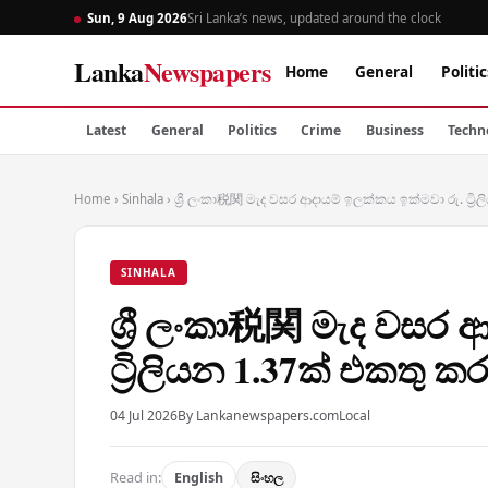
Sun, 9 Aug 2026
Sri Lanka’s news, updated around the clock
Lanka
Newspapers
Home
General
Politic
Latest
General
Politics
Crime
Business
Techn
Home
›
Sinhala
›
ශ්‍රී ලංකා税関 මැද වසර ආදායම් ඉලක්කය ඉක්මවා රු. ට්‍රි
SINHALA
ශ්‍රී ලංකා税関 මැද වසර 
ට්‍රිලියන 1.37ක් එකතු කර
04 Jul 2026
By Lankanewspapers.com
Local
Read in:
English
සිංහල