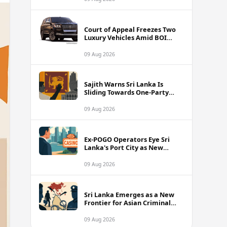
Court of Appeal Freezes Two
Luxury Vehicles Amid BOI
Company Legal Battle
09 Aug 2026
Sajith Warns Sri Lanka Is
Sliding Towards One-Party
Authoritarian Rule
09 Aug 2026
Ex-POGO Operators Eye Sri
Lanka's Port City as New
Gaming Hub, Reports Suggest
09 Aug 2026
Sri Lanka Emerges as a New
Frontier for Asian Criminal
Networks
09 Aug 2026