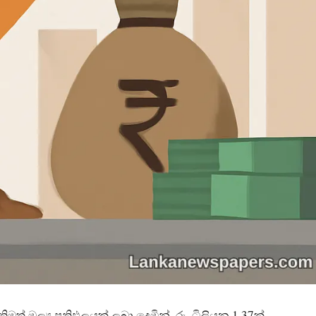
් මූල්‍ය ප්‍රතිඵලයක් ලබා දෙමින්, රු. ට්‍රිලියන 1.37ක්