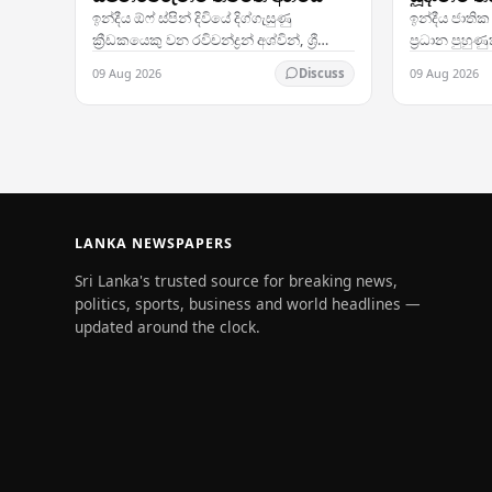
ඉලක්කයක්
ඉන්දීය ඕෆ් ස්පින් දිවියේ දිග්ගැසුණු
ඉන්දීය ජාතික
ක්‍රීඩකයෙකු වන රවිචන්ද්‍රන් අශ්වින්, ශ්‍රී
ප්‍රධාන පුහු
ලංකාවේ වර්තමාන ස්පින් පන්දු යැවීමේ
කර්ස්ටන්, 
09 Aug 2026
09 Aug 2026
Discuss
ප්‍රහාරය පිළිබඳ අවංක තක්සේරුවක්
සංචාරකයට පෙර
ඉදිරිපත්…
ලංකාව ඉන්දි
LANKA NEWSPAPERS
Sri Lanka's trusted source for breaking news,
politics, sports, business and world headlines —
updated around the clock.