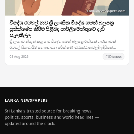
විදේශ රටවල් නව ශ්‍රී ලාංකික විදේශ ගමන් බලපත්‍ර
ප්‍රතික්ෂේප කිරීම පිළිබඳ පාර්ලිමේන්තුවේ දැඩි
සැලකිල්ල
ශ්‍රී ලංකාව නිකුත් කළ නව විදේශ ගමන් බලපත්‍ර රාශියක් ගණනාවක්
රටවල් සිය මායිම් සහ ආගමන පරීක්ෂණ මධ්‍යස්ථානවලදී ඉදිරිපත්
කිරීමේදී ප්‍රතික්ෂේප කරනු ලබන බවට වාර්තා…
08 Aug 2026
Discuss
LANKA NEWSPAPERS
Sri Lanka's trusted source for breaking news,
politics, sports, business and world headlines —
updated around the clock.