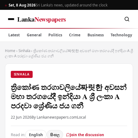
Sat, 8 Aug 2026
Sri Lanka’s news, updated around the clock
Lanka
Newspapers
Latest
General
Politics
Crime
Business
Technology
Home
›
Sinhala
›
ත්‍රිකෝණ තරගාවලියේ짜릿한 අවසන් මහා තරගයේදී ඉන්දියා A ශ්‍රී
ලංකා A පරදවා ශ්‍රේණිය ජය ගනී
SINHALA
ත්‍රිකෝණ තරගාවලියේ짜릿한 අවසන්
මහා තරගයේදී ඉන්දියා A ශ්‍රී ලංකා A
පරදවා ශ්‍රේණිය ජය ගනී
22 Jun 2026
By Lankanewspapers.com
Local
Read in:
English
සිංහල
Join the discussion