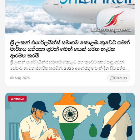
ශ්‍රී ලංකන් එයාර්ලයින්ස් සමාගම කොළඹ-කුවේට් ගමන්
මාර්ගය සතිපතා ගුවන් ගමන් හයක් සමඟ නැවත
ආරම්භ කරයි
ශ්‍රී ලංකන් එයාර්ලයින්ස් සමාගම කොළඹ සහ කුවේට් අතර සෘජු ගුවන්
සේවාව නැවත ස්ථාපිත කරමින්, 2026 අගෝස්තු 8 වැනි දින සිට සතිපතා
ගුවන් ගමන් හයක් සහිතව එම මාර්ගයේ…
08 Aug 2026
Discuss
SINHALA