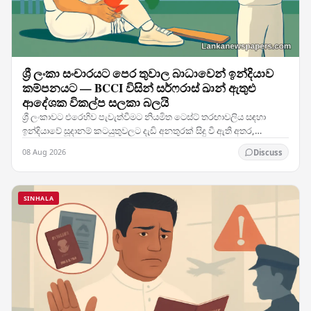
ශ්‍රී ලංකා සංචාරයට පෙර තුවාල බාධාවෙන් ඉන්දියාව
කම්පනයට — BCCI විසින් සර්ෆරාස් ඛාන් ඇතුළු
ආදේශක විකල්ප සලකා බලයි
ශ්‍රී ලංකාවට එරෙහිව පැවැත්වීමට නියමිත ටෙස්ට් තරඟාවලිය සඳහා
ඉන්දියාවේ සූදානම් කටයුතුවලට දැඩි අනතුරක් සිදු වී ඇති අතර,
කණ්ඩායමේ ප්‍රධාන ක්‍රීඩකයෙකුට හටගත් තුවාලය…
08 Aug 2026
Discuss
SINHALA