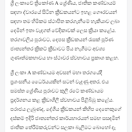
ශ්‍රී ලංකාවේ ත්‍රිකෝණ A ශ්‍රේණිය, ජාතික කණ්ඩායම්
සඳහා ද්වාරයේ සිටින ක්‍රීඩකයන්ට ඉහළ ගෞරවයන්
සඳහා තම හිමිකම ස්ථාපිත කරගැනීමේ හැකියාව ලබා
දෙමින් ඉතා වැදගත් වේදිකාවක් ලෙස ක්‍රියා කළේය.
තරගාවලිය පුරාවට, දෙපස ක්‍රීඩකයන් රැසක් පූර්ණ
ජාත්‍යන්තර ක්‍රිකට් ක්‍රීඩාවට පිය නැගීමට අවශ්‍ය
ගුණාත්මකභාවය හා ස්ථාවර ස්වභාවය ප්‍රකාශ කළහ.
ශ්‍රී ලංකා A කණ්ඩායම අවසන් මහා තරගයේදී
ප්‍රශංසනීය ධෛර්යයකින් සටන් වැදුණු අතර, එය
සමස්ත ශ්‍රේණිය පුරාවට කුලී රටේ කණ්ඩායම
ප්‍රදර්ශනය කළ ක්‍රීඩාශීලී ස්වභාවය පිළිබිඹු කළේය.
පරාජය ලැබුණද, දේශීය ක්‍රීඩකයන් කිහිප දෙනෙකුගේ
දස්කම් ඉදිරි ජාත්‍යන්තර කාර්යභාරයන් සමඟ සසඳමින්
ජාතික තේරීම්කරුවන්ට සලකා බැලීමට බොහෝ දෑ