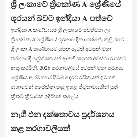
ශ්‍රී ලංකාවේ ත්‍රිකෝණ A ශ්‍රේණියේ
ශූරයන් බවට ඉන්දියා A පත්වේ
ඉන්දියා A කණ්ඩායම ශ්‍රී ලංකාවේ පවත්වන ලද
ත්‍රිකෝණ A ශ්‍රේණියේ ශූරතාව දිනා ගත්තේ, කුලී රටේ
ශ්‍රී ලංකා A කණ්ඩායම සමඟ පැවති අවසන් මහා
තරගයේදී ප්‍රේක්ෂකයන් ආතති සහගත අවස්ථා රැසකට
නතු කරමිනි. 2026 තරගාවලියේ අවසන් මහා තරගය,
ශ්‍රේණිය ආරම්භයේ සිටම දෙරට රසිකයන් ඉමහත්
ආශාවෙන් අපේක්ෂා කළ ඉහළ තීව්‍රතාවයකින් යුත්
ක්‍රිකට් ක්‍රීඩාවක් ඉදිරිපත් කළේය.
නැගී එන දක්ෂතාවය ප්‍රදර්ශනය
කළ තරගාවලියක්