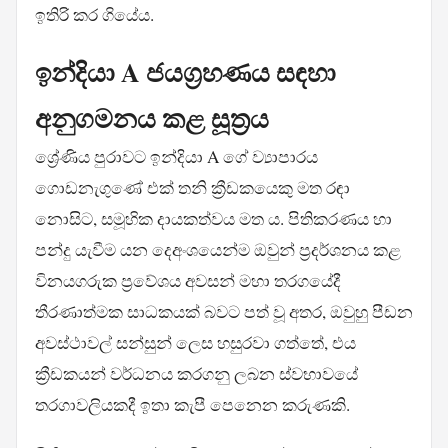
ඉතිරි කර ගියේය.
ඉන්දියා A ජයග්‍රහණය සඳහා
අනුගමනය කළ සූත්‍රය
ශ්‍රේණිය පුරාවට ඉන්දියා A ගේ ව්‍යාපාරය
ගොඩනැගුණේ එක් තනි ක්‍රීඩකයෙකු මත රඳා
නොසිට, සමූහික දායකත්වය මත ය. පිතිකරණය හා
පන්දු යැවීම යන දෙඅංශයෙන්ම ඔවුන් ප්‍රදර්ශනය කළ
විනයගරුක ප්‍රවේශය අවසන් මහා තරගයේදී
තීරණාත්මක සාධකයක් බවට පත් වූ අතර, ඔවුහු පීඩන
අවස්ථාවල් සන්සුන් ලෙස හසුරවා ගත්තේ, එය
ක්‍රීඩකයන් වර්ධනය කරගනු ලබන ස්වභාවයේ
තරගාවලියකදී ඉතා කැපී පෙනෙන කරුණකි.