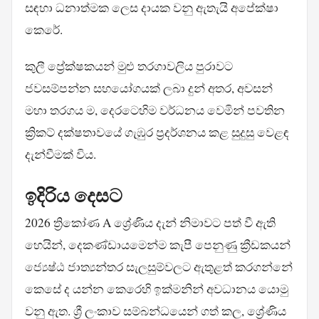
සඳහා ධනාත්මක ලෙස දායක වනු ඇතැයි අපේක්ෂා
කෙරේ.
කුලී ප්‍රේක්ෂකයන් මුළු තරගාවලිය පුරාවට
ජවසම්පන්න සහයෝගයක් ලබා දුන් අතර, අවසන්
මහා තරගය ම, දෙරටෙහිම වර්ධනය වෙමින් පවතින
ක්‍රිකට් දක්ෂතාවයේ ගැඹුර ප්‍රදර්ශනය කළ සුදුසු වෙළඳ
දැන්වීමක් විය.
ඉදිරිය දෙසට
2026 ත්‍රිකෝණ A ශ්‍රේණිය දැන් නිමාවට පත් වී ඇති
හෙයින්, දෙකණ්ඩායමෙන්ම කැපී පෙනුණු ක්‍රීඩකයන්
ජ්‍යෙෂ්ඨ ජාත්‍යන්තර සැලසුම්වලට ඇතුළත් කරගන්නේ
කෙසේ ද යන්න කෙරෙහි ඉක්මනින් අවධානය යොමු
වනු ඇත. ශ්‍රී ලංකාව සම්බන්ධයෙන් ගත් කල, ශ්‍රේණිය