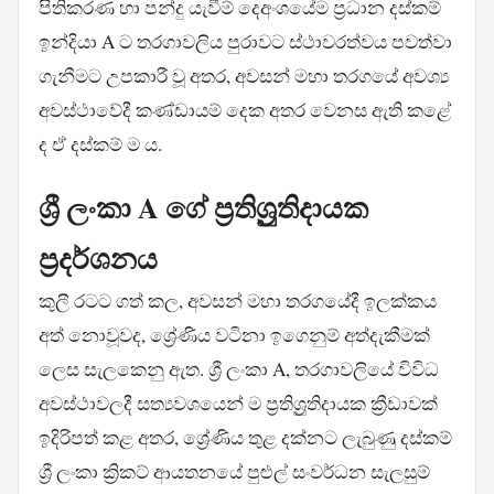
පිතිකරණ හා පන්දු යැවීම් දෙඅංශයේම ප්‍රධාන දස්කම්
ඉන්දියා A ට තරගාවලිය පුරාවට ස්ථාවරත්වය පවත්වා
ගැනීමට උපකාරී වූ අතර, අවසන් මහා තරගයේ අවශ්‍ය
අවස්ථාවේදී කණ්ඩායම් දෙක අතර වෙනස ඇති කළේ
ද ඒ දස්කම් ම ය.
ශ්‍රී ලංකා A ගේ ප්‍රතිශ්‍රුතිදායක
ප්‍රදර්ශනය
කුලී රටට ගත් කල, අවසන් මහා තරගයේදී ඉලක්කය
අත් නොවූවද, ශ්‍රේණිය වටිනා ඉගෙනුම් අත්දැකීමක්
ලෙස සැලකෙනු ඇත. ශ්‍රී ලංකා A, තරගාවලියේ විවිධ
අවස්ථාවලදී සත්‍යවශයෙන් ම ප්‍රතිශ්‍රුතිදායක ක්‍රීඩාවක්
ඉදිරිපත් කළ අතර, ශ්‍රේණිය තුළ දක්නට ලැබුණු දස්කම්
ශ්‍රී ලංකා ක්‍රිකට් ආයතනයේ පුළුල් සංවර්ධන සැලසුම්