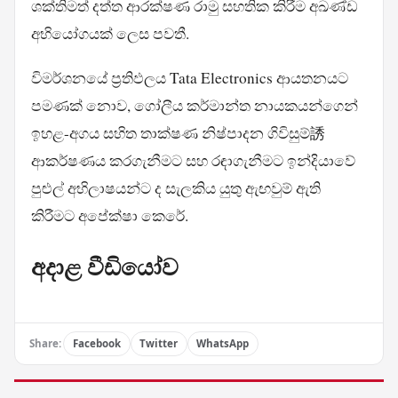
ශක්තිමත් දත්ත ආරක්ෂණ රාමු සහතික කිරීම අඛණ්ඩ
අභියෝගයක් ලෙස පවතී.
විමර්ශනයේ ප්‍රතිඵලය Tata Electronics ආයතනයට
පමණක් නොව, ගෝලීය කර්මාන්ත නායකයන්ගෙන්
ඉහළ-අගය සහිත තාක්ෂණ නිෂ්පාදන ගිවිසුම්誘
ආකර්ෂණය කරගැනීමට සහ රඳාගැනීමට ඉන්දියාවේ
පුළුල් අභිලාෂයන්ට ද සැලකිය යුතු ඇඟවුම් ඇති
කිරීමට අපේක්ෂා කෙරේ.
අදාළ වීඩියෝව
Share:
Facebook
Twitter
WhatsApp