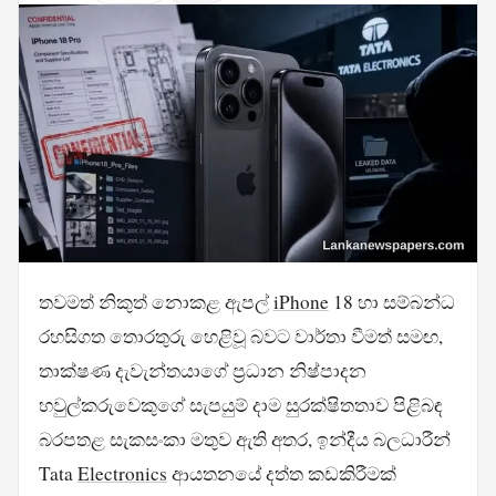
තවමත් නිකුත් නොකළ ඇපල්
iPhone
18 හා සම්බන්ධ
රහසිගත තොරතුරු හෙළිවූ බවට වාර්තා වීමත් සමඟ,
තාක්ෂණ දැවැන්තයාගේ ප්‍රධාන නිෂ්පාදන
හවුල්කරුවෙකුගේ සැපයුම් දාම සුරක්ෂිතතාව පිළිබඳ
බරපතළ සැකසංකා මතුව ඇති අතර, ඉන්දීය බලධාරීන්
Tata
Electronics
ආයතනයේ දත්ත කඩකිරීමක්