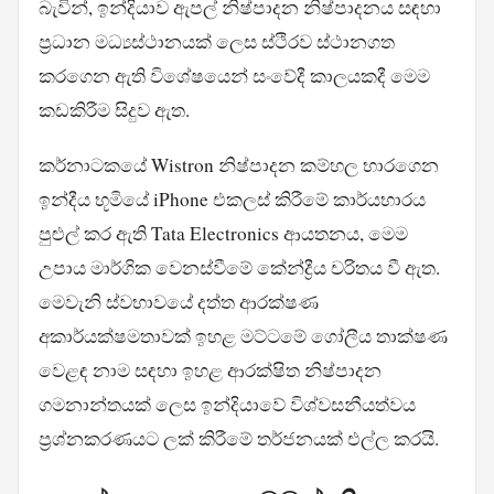
බැවින්, ඉන්දියාව ඇපල් නිෂ්පාදන නිෂ්පාදනය සඳහා
ප්‍රධාන මධ්‍යස්ථානයක් ලෙස ස්ථිරව ස්ථානගත
කරගෙන ඇති විශේෂයෙන් සංවේදී කාලයකදී මෙම
කඩකිරීම සිදුව ඇත.
කර්නාටකයේ Wistron නිෂ්පාදන කම්හල භාරගෙන
ඉන්දීය භූමියේ iPhone එකලස් කිරීමේ කාර්යභාරය
පුළුල් කර ඇති Tata Electronics ආයතනය, මෙම
උපාය මාර්ගික වෙනස්වීමේ කේන්ද්‍රීය චරිතය වී ඇත.
මෙවැනි ස්වභාවයේ දත්ත ආරක්ෂණ
අකාර්යක්ෂමතාවක් ඉහළ මට්ටමේ ගෝලීය තාක්ෂණ
වෙළඳ නාම සඳහා ඉහළ ආරක්ෂිත නිෂ්පාදන
ගමනාන්තයක් ලෙස ඉන්දියාවේ විශ්වසනීයත්වය
ප්‍රශ්නකරණයට ලක් කිරීමේ තර්ජනයක් එල්ල කරයි.