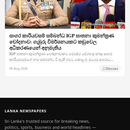
සාගර කාරියවසම් සම්බන්ධ IGP ඝාතනා කුමන්ත්‍රණ
චෝදනාව: ගැඹුරු විමර්ශනයකට කඩුවෙල
අධිකරණයෙන් අනුමැතිය
IGP ඝාතනා කුමන්ත්‍රණ චෝදනාවකට ජ්‍යෙෂ්ඨ දේශපාලනඥ සාගර
කාරියවසම්ගේ නම සම්බන්ධ වී ඇති බවට කොළඹ මධ්‍යම අපරාධ
විමර්ශන කාර්යාංශය (CCIB) ඉදිරිපත් කළ වාර්තාව සලකා බැලූ…
06 Aug 2026
Discuss
LANKA NEWSPAPERS
Sri Lanka's trusted source for breaking news,
politics, sports, business and world headlines —