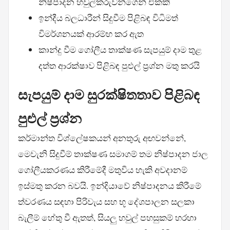
නිෂ්පාදන හවුල්කරුවන්ගෙන් එකකි
ඉන්දීය බලධාරීන් සිදුවීම පිළිබඳ විධිමත්
විමර්ශනයක් ආරම්භ කර ඇත
කාන්දු වීම ගෝලීය තාක්ෂණ සැපයුම් දාම තුළ
දත්ත ආරක්ෂාව පිළිබඳ පුළුල් ප්‍රශ්න මතු කරයි
සැපයුම් දාම සුරක්ෂිතතාව පිළිබඳ
පුළුල් ප්‍රශ්න
කර්මාන්ත විශ්ලේෂකයන් අනතුරු අඟවන්නේ,
මෙවැනි සිදුවීම් තාක්ෂණ සමාගම් තම නිෂ්පාදන ජාල
ගෝලීයකරණය කිරීමේදී මතුවිය හැකි අවදානම්
ඉස්මතු කරන බවයි. ඉන්දියාවේ නිෂ්පාදනය කිරීමේ
ත්වරණය සඳහා පිරිවැය සහ භූ දේශපාලන සලකා
බැලීම් හේතු වී ඇතත්, සියලු හවුල් පහසුකම් හරහා