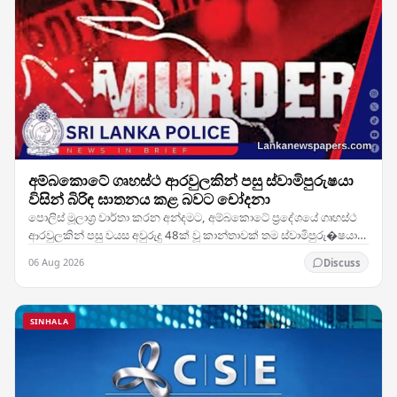
අම්බකොටේ ගෘහස්ථ ආරවුලකින් පසු ස්වාමිපුරුෂයා
විසින් බිරිඳ ඝාතනය කළ බවට චෝදනා
පොලිස් මූලාශ්‍ර වාර්තා කරන අන්දමට, අම්බකොටේ ප්‍රදේශයේ ගෘහස්ථ
ආරවුලකින් පසු වයස අවුරුදු 48ක් වූ කාන්තාවක් තම ස්වාමිපුරු�ෂයා
විසින් ඝාතනය කර ඇතැයි සැලකේ. සිද්ධිය…
06 Aug 2026
Discuss
SINHALA