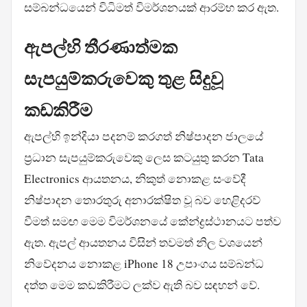
සම්බන්ධයෙන් විධිමත් විමර්ශනයක් ආරම්භ කර ඇත.
ඇපල්හි තීරණාත්මක
සැපයුම්කරුවෙකු තුළ සිදුවූ
කඩකිරීම
ඇපල්හි ඉන්දියා පදනම් කරගත් නිෂ්පාදන ජාලයේ
ප්‍රධාන සැපයුම්කරුවෙකු ලෙස කටයුතු කරන Tata
Electronics ආයතනය, නිකුත් නොකළ සංවේදී
නිෂ්පාදන තොරතුරු අනාරක්ෂිත වූ බව හෙළිදරව්
වීමත් සමඟ මෙම විමර්ශනයේ කේන්ද්‍රස්ථානයට පත්ව
ඇත. ඇපල් ආයතනය විසින් තවමත් නිල වශයෙන්
නිවේදනය නොකළ iPhone 18 උපාංගය සම්බන්ධ
දත්ත මෙම කඩකිරීමට ලක්ව ඇති බව සඳහන් වේ.