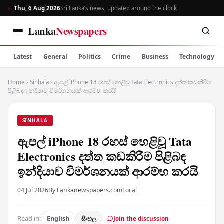
Thu, 6 Aug 2026
Sri Lanka’s news, updated around the clock
Lanka
Newspapers
Latest
General
Politics
Crime
Business
Technology
Home
›
Sinhala
›
ඇපල් iPhone 18 රහස් හෙළිවූ Tata Electronics දත්ත කඩකිරීම
පිළිබඳ ඉන්දියාව විමර්ශනයක් ආරම්භ කරයි
SINHALA
ඇපල් iPhone 18 රහස් හෙළිවූ Tata
Electronics දත්ත කඩකිරීම පිළිබඳ
ඉන්දියාව විමර්ශනයක් ආරම්භ කරයි
04 Jul 2026
By Lankanewspapers.com
Local
Read in:
English
සිංහල
Join the discussion