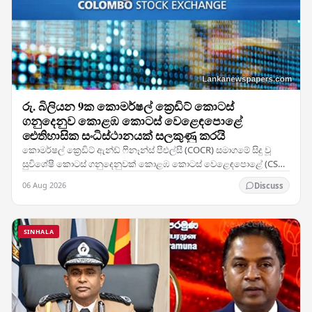
රු. බිලියන 9ක කොමර්ෂල් ක්‍රෙඩිට් කොටස්
ගනුදෙනුව කොළඹ කොටස් වෙළෙඳපොළේ
ඓතිහාසික සංධිස්ථානයක් සලකුණු කරයි
කොමර්ෂල් ක්‍රෙඩිට් ඇන්ඩ් ෆිනෑන්ස් පීඑල්සී (COCR) සමාගමේ සිදු වූ
සුවිශේෂී කොටස් ගනුදෙනුවක් කොළඹ කොටස් වෙළෙඳපොළේ (CSE)
වාර්තා නැවත ලිවීමට හේතු විය — සමාගමේ 28%ක…
06 Aug 2026
Discuss
SINHALA