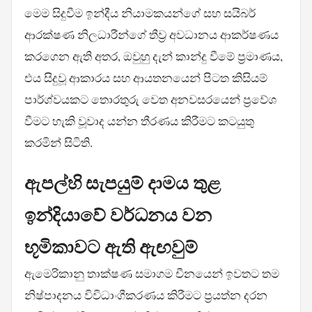
මෙම සිදුවීම ඉන්දීය නියාමකයන්ගේ සහ සයිබර්
ආරක්ෂණ නිලධාරීන්ගේ තීව්‍ර අවධානය ආකර්ෂණය
කරගෙන ඇති අතර, ඔවුහු දැන් කාන්දු වීමේ ප්‍රමාණය,
එය සිදුවූ ආකාරය සහ ආයතනයෙන් පිටත කිසියම්
පාර්ශ්වයකට තොරතුරු වෙත අනවසරයෙන් ප්‍රවේශ
වීමට හැකි වූවාද යන්න තීරණය කිරීමට කටයුතු
කරමින් සිටිති.
ඇපල්හි සැපයුම් දාමය තුළ
ඉන්දියාවේ වර්ධනය වන
භූමිකාවට ඇති ඇඟවුම්
ඇමෙරිකානු තාක්ෂණ සමාගම චීනයෙන් ඉවතට තම
නිෂ්පාදනය විවිධාංගීකරණය කිරීමට ප්‍රයත්න දරන