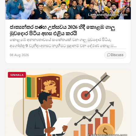
ජාත්‍යන්තර පతඟ උත්සවය 2026 හිදී කොළඹ ගාලු
මුවදොර පිටිය අහස එළිය කරයි
කොළඹේ අනන්‍යතාවයේ සංකේතයක් වන ගාලු මුවදොර පිටිය,
අගෝස්තු 9 වැනිදා අහසට නැඟීමට සූදානම් වන දේරණ කොළඹ
ජාත්‍යන්තර පතඟ උත්සවය 2026 සමඟ වර්ණවත් හා චලනශීලී අපූරු…
08 Aug 2026
Discuss
SINHALA