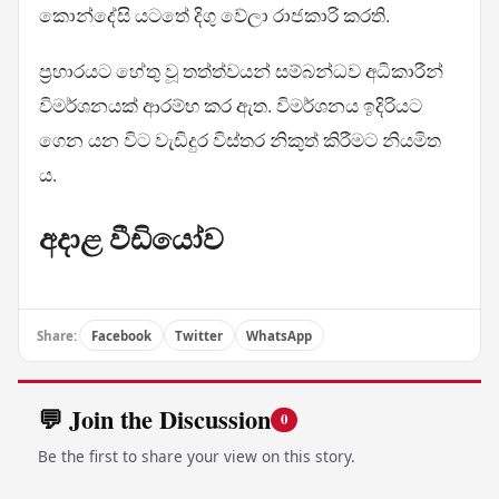
කොන්දේසි යටතේ දිගු වේලා රාජකාරි කරති.
ප්‍රහාරයට හේතු වූ තත්ත්වයන් සම්බන්ධව අධිකාරීන්
විමර්ශනයක් ආරම්භ කර ඇත. විමර්ශනය ඉදිරියට
ගෙන යන විට වැඩිදුර විස්තර නිකුත් කිරීමට නියමිත
ය.
අදාළ වීඩියෝව
Share:
Facebook
Twitter
WhatsApp
💬 Join the Discussion
0
Be the first to share your view on this story.