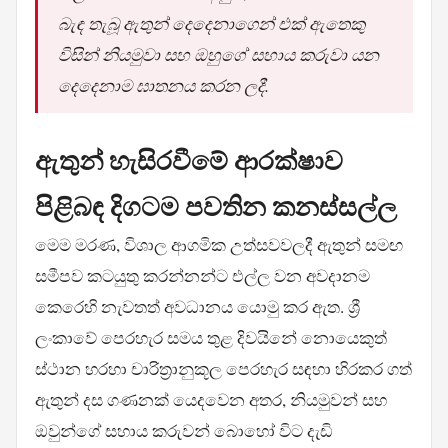
බැඳ තැබූ ඇතුන් දෙදෙනාගෙන් එක් ඇතෙකු
විසින් නියමුවා සහ ඔහුගේ සහාය කරුවා යන
දෙදෙනාම ඝාතනය කරන ලදී.
ඇතුන් හැසිරවීමේ ආරක්ෂාව
පිළිබඳ දිගටම පවතින කනස්සල්ල
මෙම මරණ, විශාල ආගමික උත්සවවලදී ඇතුන් සමඟ
සමීපව කටයුතු කරන්නන්ට එල්ල වන අවදානම
කෙරෙහි නැවතත් අවධානය යොමු කර ඇත. ශ්‍රී
ලංකාවේ පෙරහැර සමය තුළ දිවයිනේ නොයෙකුත්
ස්ථාන හරහා චාරිත්‍රානුකූල පෙරහැර සඳහා හිරකර ගත්
ඇතුන් දස ගණනක් යෙදවෙන අතර, නියමුවන් සහ
ඔවුන්ගේ සහාය කරුවන් බොහෝ විට දැඩි