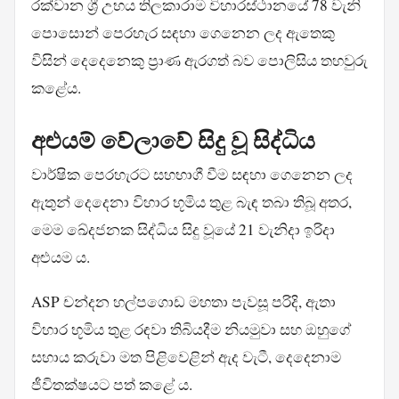
රක්වාන ශ්‍රී උභය තිලකාරාම විහාරස්ථානයේ 78 වැනි
පොසොන් පෙරහැර සඳහා ගෙනෙන ලද ඇතෙකු
විසින් දෙදෙනෙකු ප්‍රාණ ඇරගත් බව පොලිසිය තහවුරු
කළේය.
අළුයම් වේලාවේ සිදු වූ සිද්ධිය
වාර්ෂික පෙරහැරට සහභාගී වීම සඳහා ගෙනෙන ලද
ඇතුන් දෙදෙනා විහාර භූමිය තුළ බැඳ තබා තිබූ අතර,
මෙම ඛේදජනක සිද්ධිය සිදු වූයේ 21 වැනිදා ඉරිදා
අළුයම ය.
ASP චන්දන හල්පගොඩ මහතා පැවසූ පරිදි, ඇතා
විහාර භූමිය තුළ රඳවා තිබියදීම නියමුවා සහ ඔහුගේ
සහාය කරුවා මත පිළිවෙළින් ඇද වැටී, දෙදෙනාම
ජීවිතක්ෂයට පත් කළේ ය.