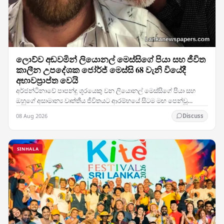
ලොව්ව අඬවමින් ලියොනල් මෙස්සිගේ පියා සහ ජීවිත
කාලීන උපදේශක ජෝර්ජ් මෙස්සි 68 වැනි වියේදී
අභාවප්‍රාප්ත වෙයි
අර්ජන්ටිනාවේ පාපන්දු ශූරයෙකු වන ලියොනල් මෙස්සිගේ පියා සහ
ඔහුගේ අසාමාන්‍ය වෘත්තීය ජීවිතයට ආරම්භයේ සිටම මඟ පෙන්වූ
ජෝර්ජ් මෙස්සි, 68 වැනි වියේදී අභාවප්‍රාප්ත වූ…
08 Aug 2026
Discuss
SINHALA