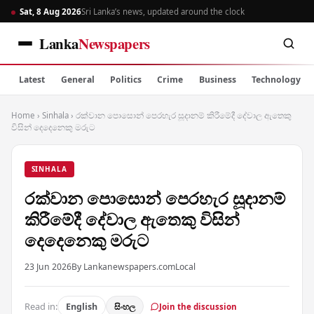
Sat, 8 Aug 2026
Sri Lanka’s news, updated around the clock
Lanka
Newspapers
Latest
General
Politics
Crime
Business
Technology
Home
›
Sinhala
›
රක්වාන පොසොන් පෙරහැර සූදානම් කිරීමේදී දේවාල ඇතෙකු
විසින් දෙදෙනෙකු මරුට
SINHALA
රක්වාන පොසොන් පෙරහැර සූදානම්
කිරීමේදී දේවාල ඇතෙකු විසින්
දෙදෙනෙකු මරුට
23 Jun 2026
By Lankanewspapers.com
Local
Read in:
English
සිංහල
Join the discussion