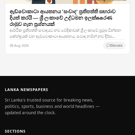
ඇඩ්වොකාටා ආයතනය 'සංවාද' ප්‍රතිපත්ති සඟරාව
දියත් කරයි — ශ්‍රී ලංකාවේ උද්ධමන ඉලක්ககරණ
රාමුව ගැන ප්‍රශ්නයක්
ආර්ථික ප්‍රතිපත්ති සංවාදයට නව වේදිකාවක් ශ්‍රී ලංකාවේ ප්‍රමුඛ චින්තන
කේන්ද්‍රයක් වන ඇඩ්වොකාටා ආයතනය, සංවාද නමින් නව දීර්ඝ
ප්‍රතිපත්ති ප්‍රකාශනයක් දියත් කර ඇති…
08 Aug 2026
Discuss
LANKA NEWSPAPERS
Sri Lanka's trusted source for breaking news,
politics, sports, business and world headlines —
updated around the clock.
SECTIONS