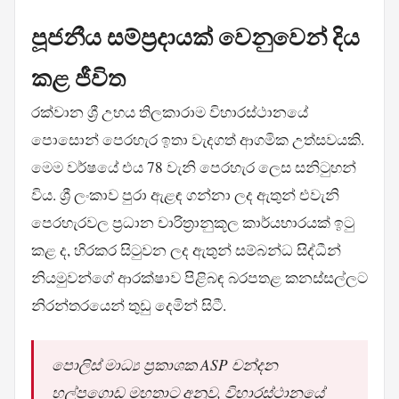
පූජනීය සම්ප්‍රදායක් වෙනුවෙන් දිය
කළ ජීවිත
රක්වාන ශ්‍රී උභය තිලකාරාම විහාරස්ථානයේ
පොසොන් පෙරහැර ඉතා වැදගත් ආගමික උත්සවයකි.
මෙම වර්ෂයේ එය 78 වැනි පෙරහැර ලෙස සනිටුහන්
විය. ශ්‍රී ලංකාව පුරා ඇළඳ ගන්නා ලද ඇතුන් එවැනි
පෙරහැරවල ප්‍රධාන චාරිත්‍රානුකූල කාර්යභාරයක් ඉටු
කළ ද, හිරකර සිටුවන ලද ඇතුන් සම්බන්ධ සිද්ධීන්
නියමුවන්ගේ ආරක්ෂාව පිළිබඳ බරපතළ කනස්සල්ලට
නිරන්තරයෙන් තුඩු දෙමින් සිටී.
පොලිස් මාධ්‍ය ප්‍රකාශක ASP චන්දන
හල්පගොඩ මහතාට අනුව, විහාරස්ථානයේ