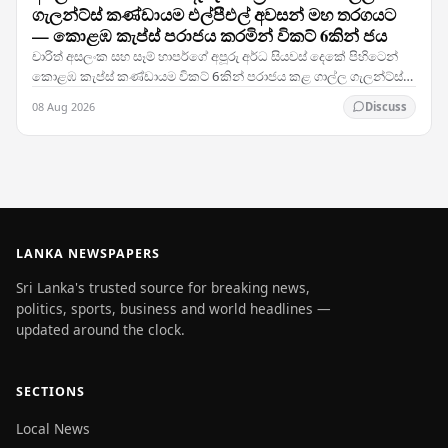
ගැලන්ට්ස් කණ්ඩායම එල්පීඑල් අවසන් මහ තරගයට
— කොළඹ කැප්ස් පරාජය කරමින් විකට් 6කින් ජය
චාරිත් අසලංක සහ සෑම් හාපර්ගේ අපූරු අර්ධ සියවස් දෙකේ පිහිටෙන්
කොළඹ කැප්ස් කණ්ඩායම විකට් 6කින් පරාජය කළ ගාල්ල ගැලන්ට්ස්
කණ්ඩායම ලංකා ප්‍රිමියර් ලීග් අවසාන මහ…
08 Aug 2026
Discuss
LANKA NEWSPAPERS
Sri Lanka's trusted source for breaking news,
politics, sports, business and world headlines —
updated around the clock.
SECTIONS
Local News