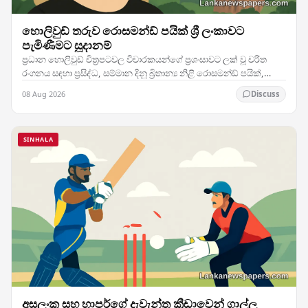
හොලිවුඩ් තරුව රොසමන්ඩ් පයික් ශ්‍රී ලංකාවට
පැමිණීමට සූදානම්
ප්‍රධාන හොලිවුඩ් චිත්‍රපටවල විචාරකයන්ගේ ප්‍රශංසාවට ලක් වූ චරිත
රංගනය සඳහා ප්‍රසිද්ධ, සම්මාන දිනූ බ්‍රිතාන්‍ය නිළි රොසමන්ඩ් පයික්,
දිවයිනට සැලකිය යුතු…
08 Aug 2026
Discuss
SINHALA
අසලංක සහ හාපර්ගේ දැවැන්ත ක්‍රීඩාවෙන් ගාල්ල