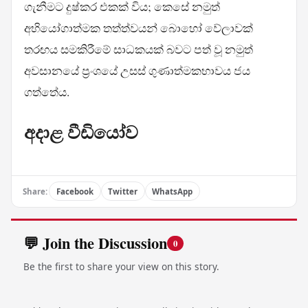
ගැනීමට දුෂ්කර එකක් විය; කෙසේ නමුත්
අභියෝගාත්මක තත්ත්වයන් බොහෝ වේලාවක්
තරඟය සමකිරීමේ සාධකයක් බවට පත් වූ නමුත්
අවසානයේ ප්‍රංශයේ උසස් ගුණාත්මකභාවය ජය
ගත්තේය.
අදාළ වීඩියෝව
Share:
Facebook
Twitter
WhatsApp
💬 Join the Discussion
0
Be the first to share your view on this story.