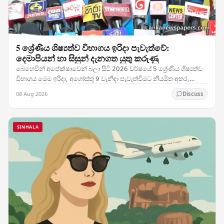
5 ශ්‍රේණිය ශිෂ්‍යත්ව විභාගය ඉරිදා පැවැත්වේ:
දෙමාපියන් හා සිසුන් දැනගත යුතු කරුණු
බෙහෙවින් අපේක්ෂාවෙන් බලා සිටි 2026 වර්ෂයේ 5 ශ්‍රේණිය ශිෂ්‍යත්ව
විභාගය මෙම ඉරිදා, අගෝස්තු 9 වැනිදා පැවැත්වීමට නියමිත අතර,
දිවයිනේ සෑම කෙළවරකම සුමටව පරීක්ෂණය…
08 Aug 2026
Discuss
SINHALA