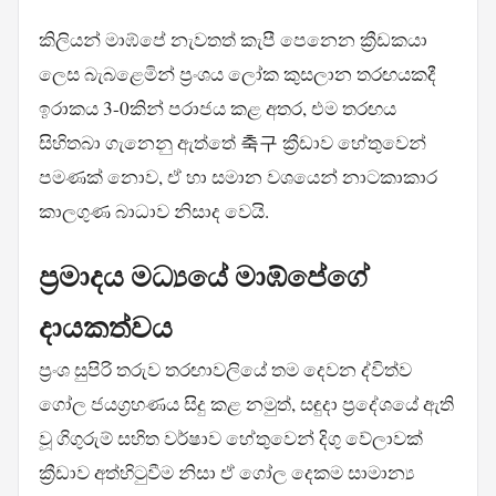
කිලියන් මාඹ්පේ නැවතත් කැපී පෙනෙන ක්‍රීඩකයා
ලෙස බැබළෙමින් ප්‍රංශය ලෝක කුසලාන තරඟයකදී
ඉරාකය 3-0කින් පරාජය කළ අතර, එම තරඟය
සිහිතබා ගැනෙනු ඇත්තේ 축구 ක්‍රීඩාව හේතුවෙන්
පමණක් නොව, ඒ හා සමාන වශයෙන් නාටකාකාර
කාලගුණ බාධාව නිසාද වෙයි.
ප්‍රමාදය මධ්‍යයේ මාඹ්පේගේ
දායකත්වය
ප්‍රංශ සුපිරි තරුව තරඟාවලියේ තම දෙවන ද්විත්ව
ගෝල ජයග්‍රහණය සිදු කළ නමුත්, සඳුදා ප්‍රදේශයේ ඇති
වූ ගිගුරුම් සහිත වර්ෂාව හේතුවෙන් දිගු වේලාවක්
ක්‍රීඩාව අත්හිටුවීම නිසා ඒ ගෝල දෙකම සාමාන්‍ය