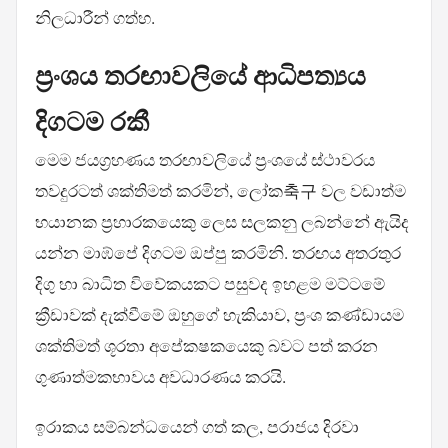
නිලධාරීන් ගත්හ.
ප්‍රංශය තරඟාවලියේ ආධිපත්‍යය
දිගටම රකී
මෙම ජයග්‍රහණය තරඟාවලියේ ප්‍රංශයේ ස්ථාවරය
තවදුරටත් ශක්තිමත් කරමින්, ලෝක축구 වල වඩාත්ම
භයානක ප්‍රහාරකයෙකු ලෙස සලකනු ලබන්නේ ඇයිද
යන්න මාඹ්පේ දිගටම ඔප්පු කරමිනි. තරඟය අතරතුර
දිගු හා බාධිත විවේකයකට පසුවද ඉහළම මට්ටමේ
ක්‍රීඩාවක් දැක්වීමේ ඔහුගේ හැකියාව, ප්‍රංශ කණ්ඩායම
ශක්තිමත් ශූරතා අපේකෂකයෙකු බවට පත් කරන
ගුණාත්මකභාවය අවධාරණය කරයි.
ඉරාකය සම්බන්ධයෙන් ගත් කල, පරාජය දිරවා