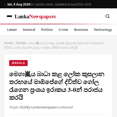
Sat, 8 Aug 2026
Sri Lanka’s news, updated around the clock
Lanka
Newspapers
Latest
General
Politics
Crime
Business
Technology
Home
›
Sinhala
›
මෙගා嵐ය බාධා කළ ලෝක කුසලාන තරඟයේ මාඹ්පේගේ
ද්විත්ව ගෝල රැගෙන ප්‍රංශය ඉරාකය 3-0න් පරාජය කරයි
SINHALA
මෙගා嵐ය බාධා කළ ලෝක කුසලාන
තරඟයේ මාඹ්පේගේ ද්විත්ව ගෝල
රැගෙන ප්‍රංශය ඉරාකය 3-0න් පරාජය
කරයි
23 Jun 2026
By Lankanewspapers.com
Local