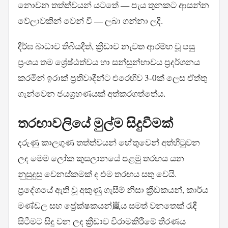
නොවන තත්ත්වයන් යටතේ — පැය තුනකට ආසන්න
වේලාවකින් වෙන් වී — ලබා ගන්නා ලදී.
දීර්ඝ බාධාව තිබියදීත්, ක්‍රීඩාව නැවත ආරම්භ වූ පසු
ප්‍රංශය තම ශ්‍රේෂ්ඨත්වය හා සන්සුන්භාවය ප්‍රදර්ශනය
කරමින් ඉරාක් ප්‍රතිවාදීන්ට එරෙහිව 3-0ක් ලෙස ඒත්තු
ගැන්වෙන ජයග්‍රහණයක් අත්කරගත්තේය.
තරඟාවලියේ මුල්ම සිදුවීමක්
දරුණු කාලගුණ තත්ත්වයන් හේතුවෙන් අත්හිටුවන
ලද මෙම ලෝක කුසලානයේ පළමු තරඟය යන
නුසුදුසු වෙනස්කමක් ද එම තරඟය සතු වෙයි.
ප්‍රදේශයේ ඇති වූ අකුණු ගැසීම් නිසා ක්‍රීඩකයන්, කාර්ය
මණ්ඩල සහ ප්‍රේක්ෂකයන්嵐ය සමත් වනතෙක් රැඳී
සිටීමට සිදු වන ලද ක්‍රීඩාව විරාමකිරීමේ තීරණය