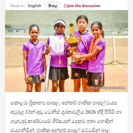
Read in:
English
සිංහල
Join the discussion
කොළඹ බ්‍රිතාන්‍ය පාසල, අන්තර් ජාතික පාසල් වයස
අවුරුදු 12න් අඩු ටෙනිස් ශූරතාවලිය 2026 හිදී පිරිමි හා
ගැහැණු කණ්ඩායම් ශීර්ෂයන් දෙකම ඉතා හොඳින්
ජයගනිමින්, ජාතික අන්තර් පාසල් මට්ටමින් බාල