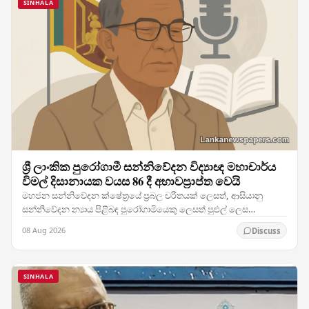
SINHALA
ශ්‍රී ලාංකික පුරෝගාමී සන්නිවේදන විද්‍යාඥ මහාචාර්ය
විමල් දිසානායක වයස 86 දී අභාවප්‍රාප්ත වෙයි
මහජන සන්නිවේදන ක්ෂේත්‍රයේ ප්‍රබල චරිතයක් ලෙසත්, ආසියානු
සන්නිවේදන න්‍යාය පිළිබඳ පුරෝගාමියෙකු ලෙසත් පුළුල් ලෙස
පිළිගැනෙන මහාචාර්ය විමල් දිසානායක, හවායිහිදී වයස…
08 Aug 2026
Discuss
SINHALA