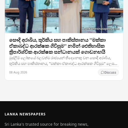
සෞදි අරාබිය, තුර්කිය සහ පාකිස්තානය "මක්කා
ඒකාබද්ධ ආරක්ෂක ගිවිසුම" නමින් ඓතිහාසික
ත්‍රිපාර්ශ්වික ආරක්ෂක සන්ධානයක් ගොඩනඟයි
මුස්ලිම් ලෝකයේ බලවත්ම රාජ්‍යයන් තිදෙනෙකු වන සෞදි අරාබිය,
තුර්කිය සහ පාකිස්තානය, "මක්කා ඒකාබද්ධ ආරක්ෂක ගිවිසුම" ලෙස
හඳුන්වන ත්‍රිපාර්ශ්වික ආරක්ෂක සම්මුතියකට…
08 Aug 2026
Discuss
LANKA NEWSPAPERS
Sri Lanka's trusted source for breaking news,