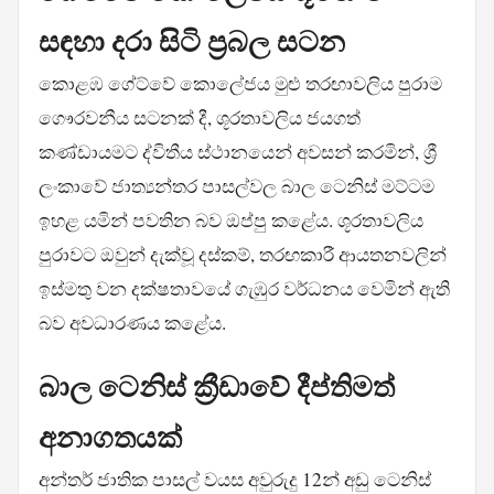
සඳහා දරා සිටි ප්‍රබල සටන
කොළඹ ගේට්වේ කොලේජය මුළු තරඟාවලිය පුරාම
ගෞරවනීය සටනක් දී, ශූරතාවලිය ජයගත්
කණ්ඩායමට ද්විතීය ස්ථානයෙන් අවසන් කරමින්, ශ්‍රී
ලංකාවේ ජාත්‍යන්තර පාසල්වල බාල ටෙනිස් මට්ටම
ඉහළ යමින් පවතින බව ඔප්පු කළේය. ශූරතාවලිය
පුරාවට ඔවුන් දැක්වූ දස්කම්, තරඟකාරී ආයතනවලින්
ඉස්මතු වන දක්ෂතාවයේ ගැඹුර වර්ධනය වෙමින් ඇති
බව අවධාරණය කළේය.
බාල ටෙනිස් ක්‍රීඩාවේ දීප්තිමත්
අනාගතයක්
අන්තර් ජාතික පාසල් වයස අවුරුදු 12න් අඩු ටෙනිස්