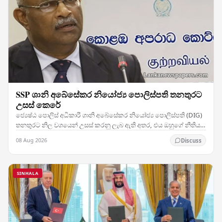
SSP ශානි අබේසේකර නියෝජ්‍ය පොලිස්පති තනතුරට
උසස් කෙරේ
ජ්‍යෙෂ්ඨ පොලිස් අධිකාරී ශානි අබේසේකර නියෝජ්‍ය පොලිස්පති (DIG)
තනතුරට නිල වශයෙන් උසස් කරනු ලැබ ඇති අතර, එය ඔහුගේ නීතිය
ක්‍රියාත්මක කිරීමේ වෘත්තීය ජීවිතයේ සැලකිය…
08 Aug 2026
Discuss
SINHALA