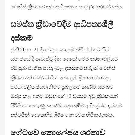
ටෙනිස් ක්‍රීඩාවේ තම ආධිපත්‍යය තහවුරු කරගත්තේය.
සමස්ත ක්‍රීඩාවේදීම ආධිපත්‍යශීලී
දස්කම්
ජූනි 20 හා 21 දිනවල කොළඹ ක්වීන්ස් ටෙනිස්
සමාජයේ දී පැවැත්වූ දින දෙකේ මෙම තරඟාවලියට
රට පුරා ජාතික පාසල්වල දක්ෂතම තරුණ ටෙනිස්
ක්‍රීඩකයන් එක්රැස් විය. කොළඹ බ්‍රිතාන්‍ය පාසල,
තරඟාවලිය ජයගැනීමට ප්‍රබලතම කණ්ඩායම බව
ඔප්පු කළ අතර, ඔවුන්ගේ 12 වයසට අඩු ක්‍රීඩකයන්
පිරිමි හා ගැහැණු කාණ්ඩ දෙකේදීම අතිශ්‍රේෂ්ඨ දස්කම්
දක්වමින් දෙකෙහිම ශීර්ෂ ගෞරවය හිමිකරගත්හ.
ගේට්වේ කොලේජය ශූරතාව