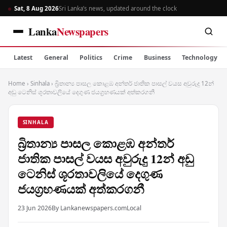
Sat, 8 Aug 2026
Sri Lanka’s news, updated around the clock
Lanka
Newspapers
Latest
General
Politics
Crime
Business
Technology
Home
›
Sinhala
›
බ්‍රිතාන්‍ය පාසල කොළඹ අන්තර් ජාතික පාසල් වයස අවුරුදු 12න්
අඩු ටෙනිස් ශූරතාවලියේ දෙගුණ ජයග්‍රහණයක් අත්කරගනී
SINHALA
බ්‍රිතාන්‍ය පාසල කොළඹ අන්තර්
ජාතික පාසල් වයස අවුරුදු 12න් අඩු
ටෙනිස් ශූරතාවලියේ දෙගුණ
ජයග්‍රහණයක් අත්කරගනී
23 Jun 2026
By Lankanewspapers.com
Local