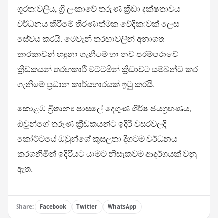
ශූරතාවලිය, ශ්‍රී ලංකාවේ තරුණ ක්‍රීඩා දක්ෂතාවය
වර්ධනය කිරීමේ තීරණාත්මක වේදිකාවක් ලෙස
සේවය කරයි. මෙවැනි තරඟාවලීන් අනාගත
තාරකාවන් හඳුනා ගැනීමේ හා නව පරම්පරාවේ
ක්‍රීඩකයන් තරඟකාරී මට්ටමින් ක්‍රීඩාවට සම්බන්ධ කර
ගැනීමේ ප්‍රධාන කාර්යභාරයක් ඉටු කරයි.
කොළඹ බ්‍රිතාන්‍ය පාසලේ දෙගුණ ශීර්ෂ ජයග්‍රහණය,
ඔවුන්ගේ තරුණ ක්‍රීඩකයන්ට ඉදිරි වසරවලදී
කෝට්ටයේ ඔවුන්ගේ කුසලතා දිගටම වර්ධනය
කරගනිමින් ඉදිරියට යාමට නිසැකවම ආදර්ශයක් වනු
ඇත.
Share:
Facebook
Twitter
WhatsApp