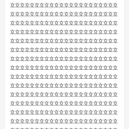
立立立立立立立立立立立立立立立立立立立立立立
立立立立立立立立立立立立立立立立立立立立立立
立立立立立立立立立立立立立立立立立立立立立立
立立立立立立立立立立立立立立立立立立立立立立
立立立立立立立立立立立立立立立立立立立立立立
立立立立立立立立立立立立立立立立立立立立立立
立立立立立立立立立立立立立立立立立立立立立立
立立立立立立立立立立立立立立立立立立立立立立
立立立立立立立立立立立立立立立立立立立立立立
立立立立立立立立立立立立立立立立立立立立立立
立立立立立立立立立立立立立立立立立立立立立立
立立立立立立立立立立立立立立立立立立立立立立
立立立立立立立立立立立立立立立立立立立立立立
立立立立立立立立立立立立立立立立立立立立立立