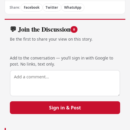
Share:
Facebook
Twitter
WhatsApp
💬 Join the Discussion
0
Be the first to share your view on this story.
Add to the conversation — you’ll sign in with Google to
post. No links, text only.
Sign in & Post