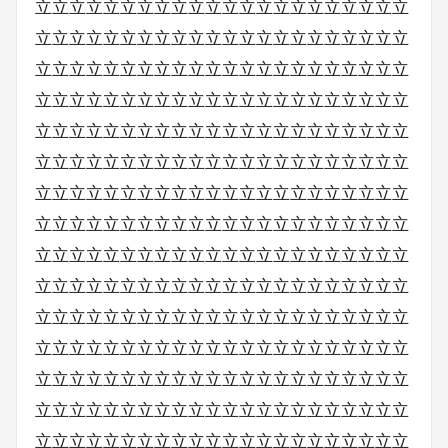
立立立立立立立立立立立立立立立立立立立立立立
立立立立立立立立立立立立立立立立立立立立立立
立立立立立立立立立立立立立立立立立立立立立立
立立立立立立立立立立立立立立立立立立立立立立
立立立立立立立立立立立立立立立立立立立立立立
立立立立立立立立立立立立立立立立立立立立立立
立立立立立立立立立立立立立立立立立立立立立立
立立立立立立立立立立立立立立立立立立立立立立
立立立立立立立立立立立立立立立立立立立立立立
立立立立立立立立立立立立立立立立立立立立立立
立立立立立立立立立立立立立立立立立立立立立立
立立立立立立立立立立立立立立立立立立立立立立
立立立立立立立立立立立立立立立立立立立立立立
立立立立立立立立立立立立立立立立立立立立立立
立立立立立立立立立立立立立立立立立立立立立立