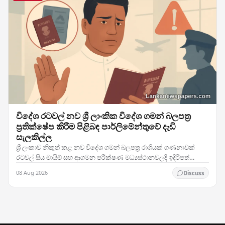
විදේශ රටවල් නව ශ්‍රී ලාංකික විදේශ ගමන් බලපත්‍ර
ප්‍රතික්ෂේප කිරීම පිළිබඳ පාර්ලිමේන්තුවේ දැඩි
සැලකිල්ල
ශ්‍රී ලංකාව නිකුත් කළ නව විදේශ ගමන් බලපත්‍ර රාශියක් ගණනාවක්
රටවල් සිය මායිම් සහ ආගමන පරීක්ෂණ මධ්‍යස්ථානවලදී ඉදිරිපත්
කිරීමේදී ප්‍රතික්ෂේප කරනු ලබන බවට වාර්තා…
08 Aug 2026
Discuss