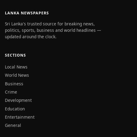
LANKA NEWSPAPERS
Sri Lanka's trusted source for breaking news,
politics, sports, business and world headlines —
updated around the clock.
SECTIONS
Local News
World News
Business
Crime
Development
Education
Entertainment
General