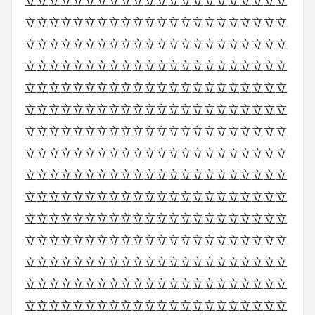
立立立立立立立立立立立立立立立立立立立立立立
立立立立立立立立立立立立立立立立立立立立立立
立立立立立立立立立立立立立立立立立立立立立立
立立立立立立立立立立立立立立立立立立立立立立
立立立立立立立立立立立立立立立立立立立立立立
立立立立立立立立立立立立立立立立立立立立立立
立立立立立立立立立立立立立立立立立立立立立立
立立立立立立立立立立立立立立立立立立立立立立
立立立立立立立立立立立立立立立立立立立立立立
立立立立立立立立立立立立立立立立立立立立立立
立立立立立立立立立立立立立立立立立立立立立立
立立立立立立立立立立立立立立立立立立立立立立
立立立立立立立立立立立立立立立立立立立立立立
立立立立立立立立立立立立立立立立立立立立立立
立立立立立立立立立立立立立立立立立立立立立立