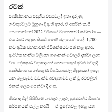
රටක්
පාකිස්තානය පසුගිය වසරවලදී ඉතා දරුණු
ගංවතුරවලට මුහුණ දී ඇති අතර, ඒ අතරින් කැපී
පෙනෙන්නේ 2022 වර්ෂයේ ව්‍යසනකාරී ගංවතුරය —
එය රටේ අනුතෘතීයක් පමණ ජලයෙන් යෙදී, 1,700
කට අධික ජනතාවක් ජීවිතක්ෂයට පත් කළ අතර,
ආර්ථික හානිය බිලියන ගණනක් ඩොලර් දක්වා ලඟා
විය. දේශගුණ විද්‍යාඥයන් නොයෙකුත් අවස්ථාවලදී
පාකිස්තානය දේශගුණ විපර්යාසවල ශීඝ්‍රයෙන් ඉහළ
යන බලපෑමට වඩාත්ම අවදානමට ලක් වූ රටවලින්
එකක් ලෙස පෙන්වා දී ඇත.
හිමනද විල් පිපිරීමේ ගංවතුර උතුරු ප්‍රජාවන්ට විශේෂ
තර්ජනයක් එල්ල කරයි — ඒ ප්‍රදේශවල ඉහළ යන