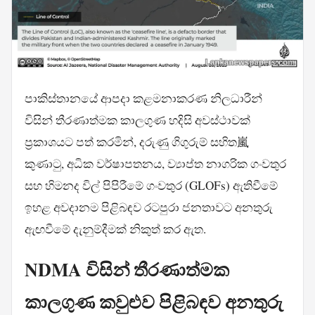
පාකිස්තානයේ ආපදා කළමනාකරණ නිලධාරීන්
විසින් තීරණාත්මක කාලගුණ හදිසි අවස්ථාවක්
ප්‍රකාශයට පත් කරමින්, දරුණු ගිගුරුම් සහිත嵐
කුණාටු, අධික වර්ෂාපතනය, ව්‍යාප්ත නාගරික ගංවතුර
සහ හිමනද විල් පිපිරීමේ ගංවතුර (GLOFs) ඇතිවීමේ
ඉහළ අවදානම පිළිබඳව රටපුරා ජනතාවට අනතුරු
ඇඟවීමේ දැනුම්දීමක් නිකුත් කර ඇත.
NDMA විසින් තීරණාත්මක
කාලගුණ කවුළුව පිළිබඳව අනතුරු