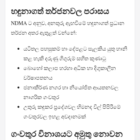
හඳුනාගත් තර්ජනවල පරාසය
NDMA ට අනුව, අනතුරු ඇඟවීමේ හඳුනාගත් ප්‍රධාන
තර්ජන අතර ඇතුළත් වන්නේ:
යටිතල පහසුකම් හා දේපළට සැලකිය යුතු හානි
කළ හැකි දරුණු ගිගුරුම් සහිත කුණාටු
බොහෝ කලාප හරහා අධික හා දිගුකාලීන
වර්ෂාපතනය
ජනාකීර්ණ නගර හා නියෝජිත ආයතනවල
නාගරික ගංවතුර
උතුරු කඳුකර ප්‍රදේශවල හිමනද විල් පිපිරීමේ
ගංවතුරවල ඉහළ අවදානමක්
ගංවතුර විනාශයට අමුතු නොවන