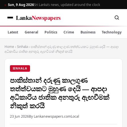
Sun, 9 Aug 2026
Sri Lanka’s news, updated around the clock
Lanka
Newspapers
Latest
General
Politics
Crime
Business
Technology
Home
›
Sinhala
›
පාකිස්තාන් දරුණු කාලගුණ තත්ත්වයකට මුහුණ දෙයි — ආපදා
අධිකාරිය ජාතික අනතුරු ඇඟවීමක් නිකුත් කරයි
SINHALA
පාකිස්තාන් දරුණු කාලගුණ
තත්ත්වයකට මුහුණ දෙයි — ආපදා
අධිකාරිය ජාතික අනතුරු ඇඟවීමක්
නිකුත් කරයි
23 Jun 2026
By Lankanewspapers.com
Local