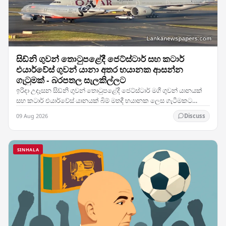
සිඩ්නි ගුවන් තොටුපළේදී ජෙට්ස්ටාර් සහ කටාර්
එයාර්වේස් ගුවන් යානා අතර භයානක ආසන්න
ගැටුමක් - බරපතල සැලකිල්ලට
ඉරිදා උදෑසන සිඩ්නි ගුවන් තොටුපළේදී ජෙට්ස්ටාර් මගී ගුවන් යානයක්
සහ කටාර් එයාර්වේස් යානයක් බිම් මතදී භයානක ලෙස ගැටීමකට
ආසන්න වූ අතර, එම සිදුවීම කලාපයේ කාර්යබහුලම…
09 Aug 2026
Discuss
SINHALA