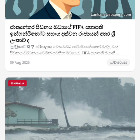
ජාත්‍යන්තර පීඩනය මධ්‍යයේ FIFA සභාපති
ඉන්ෆන්ටිනෝට සහාය දක්වන රාජ්‍යයන් අතර ශ්‍රී
ලංකාව ද
논란කාරී 축구 පරිපාලක වෙත විවිධ පාර්ශ්වයන්ගෙන් එල්ල වන
පීඩනය වර්ධනය වෙමින් පවතින මධ්‍යයේ, FIFA සභාපති ජියානී
ඉන්ෆන්ටිනෝට සිය සහාය පසක් කර ඇති රටවල් කණ්ඩායමක් අතර…
09 Aug 2026
Discuss
SINHALA