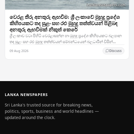
වෙරළ තීරු අනතුරු ඇඟවීම: ශ්‍රී ලංකාවේ මුහුදු ප්‍රදේශ
කිහිපයකට තද සුළං සහ රළු මුහුදු තත්ත්වයන් පිළිබඳ
අනතුරු ඇඟවීමක් නිකුත් කෙරේ
ශ්‍රී ලංකාව වටා පිහිටි වෙරළාසන්න හා මුහුදු ප්‍රදේශ කිහිපයකට බලපාන
තද සුළං සහ රළු මුහුදු තත්ත්වයන් සම්බන්ධයෙන් බලධාරීන් විසින්
අනතුරු ඇඟවීමක් නිකුත් කරමින්,…
09 Aug 2026
Discuss
LANKA NEWSPAPERS
Sri Lanka's trusted source for breaking news,
politics, sports, business and world headlines —
updated around the clock.