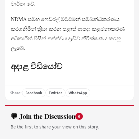
වාර්තා වේ.
NDMA සමඟ ෆෙඩරල් මට්ටමින් සම්බන්ධීකරණය
කරගනිමින් ක්‍රියා කරන පළාත් ආපදා කළමනාකරණ
අධිකාරීන් විසින් තත්ත්වය දැඩිව නිරීක්ෂණය කරනු
ලැබේ.
අදාළ වීඩියෝව
Share:
Facebook
Twitter
WhatsApp
💬 Join the Discussion
0
Be the first to share your view on this story.