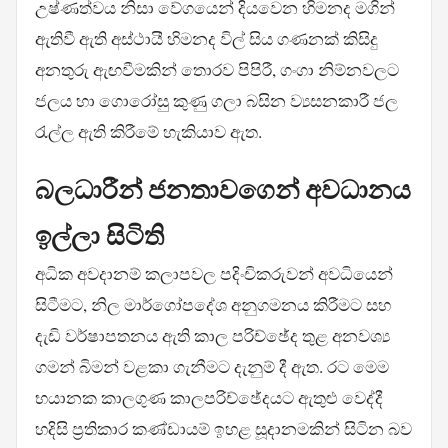
උෂ්ණත්වය නිසා වේගයෙන් දියවෙන හිමනද මගින්
ඇතිවී ඇති අස්ථායී හිමනද විල් සිය ගණනක් කිසිදු
අනතුරු ඇඟවීමකින් තොරව පිපිරී, ගංගා නිම්නවලට
ජලය හා ගොරෝසු කුණු ගලා බසින ව්‍යසනකාරී ජල
රැල්ල ඇති කිරීමේ හැකියාව ඇත.
බලධාරීන් ජනතාවගෙන් අවධානය
ඉල්ලා සිටිති
අධික අවදානම් කලාපවල පදිංචිකරුවන් අවධියෙන්
සිටීමට, නිල මාර්ගෝපදේශ අනුගමනය කිරීමට සහ
දැඩි වර්ෂාපතනය ඇති කාල පරිච්ඡේද තුළ අනවශ්‍ය
ගමන් බිමන් වළකා ගැනීමට දැනුම් දී ඇත. රට මෙම
භයානක කාලගුණ කාලපරිච්ඡේදයට ඇතුළු වෙද්දී
හදිසි ප්‍රතිකාර කණ්ඩායම් ඉහළ සූදානමකින් සිටින බව