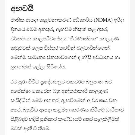
අඟවයි
ජාතික ආපදා කළමනාකරණ අධිකාරිය (NDMA) ඉරිදා
දිනයේ මෙම අනතුරු ඇඟවීම නිකුත් කළ අතර,
වර්තමාන කාලපරිච්ඡේදය "තීරණාත්මක" කාලගුණ
කවුළුවක් ලෙස විස්තර කරමින් බලධාරීන්ගෙන්
මෙන්ම සාමාන්‍ය ජනතාවගෙන් ද හදිසි අවධානය හා
සූදානමක් ඉල්ලා සිටියේය.
රට පුරා විවිධ ප්‍රදේශවලට එකවරම බලපාන බව
අපේක්ෂා කෙරෙන බහු අන්තරාකාරී කාලගුණ
සංසිද්ධීන් මෙම අනතුරු ඇඟවීමෙන් ආවරණය වන
අතර, බහුවිධ ආපදා කළමනාකරණය කිරීමේ ධාරිතාව
පිළිබඳව හදිසි ප්‍රතිකාර කණ්ඩායම් අතර සැලකිලිමත්
බවක් ඇති වී තිබේ.