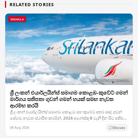
RELATED STORIES
SINHALA
ශ්‍රී ලංකන් එයාර්ලයින්ස් සමාගම කොළඹ-කුවේට් ගමන්
මාර්ගය සතිපතා ගුවන් ගමන් හයක් සමඟ නැවත
ආරම්භ කරයි
ශ්‍රී ලංකන් එයාර්ලයින්ස් සමාගම කොළඹ සහ කුවේට් අතර සෘජු ගුවන්
සේවාව නැවත ස්ථාපිත කරමින්, 2026 අගෝස්තු 8 වැනි දින සිට සතිපතා
ගුවන් ගමන් හයක් සහිතව එම මාර්ගයේ…
08 Aug 2026
Discuss