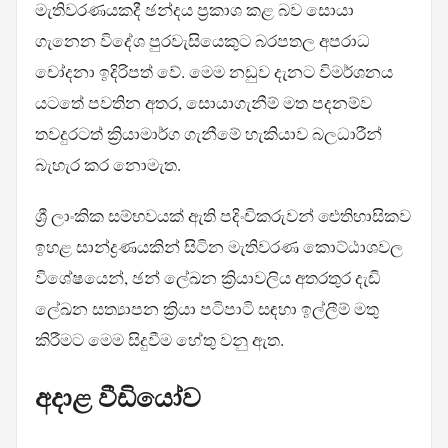
මැතිවරණයකදී ඡන්දය ප්‍රකාශ කළ බව සොයා
ගැනෙන විදේශ පුරවැසියෙකුට බරපතල අපරාධ
චෝදනා ඉදිරිපත් වේ. මෙම නඩුව දැනට විමර්ශනය
යටතේ පවතින අතර, සොයාගැනීම් මත පදනම්ව
තවදුරටත් ක්‍රියාමාර්ග ගැනීමේ හැකියාව බලධාරීන්
බැහැර කර නොමැත.
ශ්‍රී ලාංකික සම්භවයක් ඇති පදිංචිකරුවන් ඓතිහාසිකව
ඉහළ සාන්ද්‍රණයකින් සිටින මැතිවරණ කොට්ඨාශවල
විශේෂයෙන්, ඡන් ලේඛන ක්‍රියාවලිය අතරතුර දැඩි
ලේඛන සත්‍යාපන ක්‍රියා පටිපාටි සඳහා ඉල්ලීම් මතු
කිරීමට මෙම සිදුවීම හේතු වනු ඇත.
අදාළ වීඩියෝව