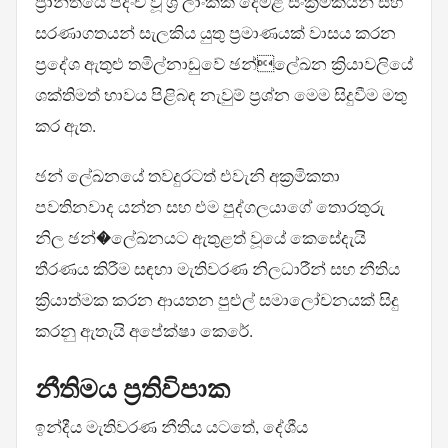
ප්‍රාන්තයේ පදිංචි වූ ශ්‍රී ලාංකික දෙමළ සංක්‍රමිකයන් සහ
සරණාගතයන් සැලකිය යුතු ප්‍රමාණයක් වාසය කරන
ප්‍රදේශ ඇතුළු තමිල්නාඩුවේ ඡන්ලේඛන ක්‍රියාවලියේ
ශක්තිමත් භාවය පිළිබඳ නැවුම් ප්‍රශ්න මෙම සිදුවීම මතු
කර ඇත.
ඡන් ලේඛනයේ තවදුරටත් එවැනි අක්‍රමිකතා
පවතිනවාද යන්න සහ එම පුද්ගලයාගේ තොරතුරු
නිල ඡන්�ලේඛනයට ඇතුළත් වූයේ කෙසේදැයි
තීරණය කිරීම සඳහා මැතිවරණ නිලධාරීන් සහ නීතිය
ක්‍රියාත්මක කරන ආයතන පුළුල් සමාලෝචනයක් සිදු
කරනු ඇතැයි අපේක්ෂා කෙරේ.
නීතිමය ප්‍රතිවිපාක
ඉන්දීය මැතිවරණ නීතිය යටතේ, දේශීය