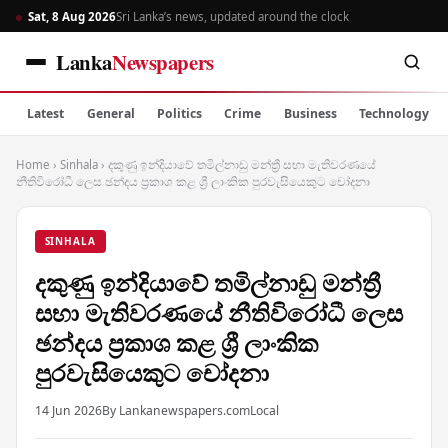
Sat, 8 Aug 2026
Sri Lanka’s news, updated around the clock
Lanka
Newspapers
Latest
General
Politics
Crime
Business
Technology
Home
›
Sinhala
›
දකුණු ඉන්දියාවේ තමිල්නාඩු මන්ත්‍රී සභා මැතිවරණයේ
නීතිවිරෝධී ලෙස ඡන්දය ප්‍රකාශ කළ ශ්‍රී ලාංකික පුරවැසියෙකුට චෝදනා
SINHALA
දකුණු ඉන්දියාවේ තමිල්නාඩු මන්ත්‍රී
සභා මැතිවරණයේ නීතිවිරෝධී ලෙස
ඡන්දය ප්‍රකාශ කළ ශ්‍රී ලාංකික
පුරවැසියෙකුට චෝදනා
14 Jun 2026
By Lankanewspapers.com
Local