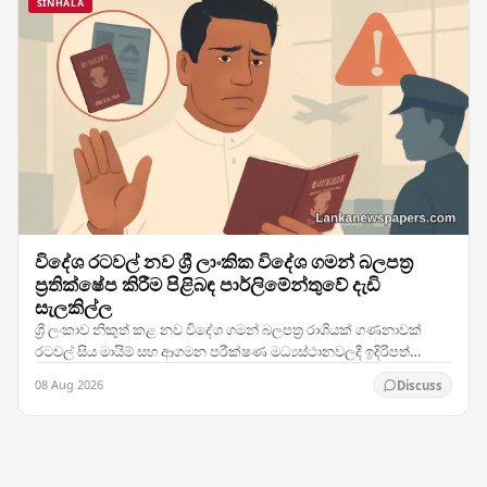
SINHALA
විදේශ රටවල් නව ශ්‍රී ලාංකික විදේශ ගමන් බලපත්‍ර
ප්‍රතික්ෂේප කිරීම පිළිබඳ පාර්ලිමේන්තුවේ දැඩි
සැලකිල්ල
ශ්‍රී ලංකාව නිකුත් කළ නව විදේශ ගමන් බලපත්‍ර රාශියක් ගණනාවක්
රටවල් සිය මායිම් සහ ආගමන පරීක්ෂණ මධ්‍යස්ථානවලදී ඉදිරිපත්
කිරීමේදී ප්‍රතික්ෂේප කරනු ලබන බවට වාර්තා…
08 Aug 2026
Discuss