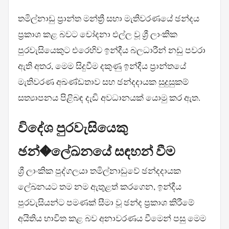
තමිල්නාඩු ප්‍රාන්ත මන්ත්‍රී සභා මැතිවරණයේ ඡන්දය
ප්‍රකාශ කළ බවට චෝදනා එල්ල වූ ශ්‍රී ලාංකික
පුරවැසියෙකුට එරෙහිව ඉන්දීය බලධාරීන් නඩු පවරා
ඇති අතර, මෙම සිදුවීම දකුණු ඉන්දීය ප්‍රාන්තයේ
මැතිවරණ අඛණ්ඩතාව සහ ඡන්දදායක සුදුසුකම්
සත්‍යාපනය පිළිබඳ දැඩි අවධානයක් යොමු කර ඇත.
විදේශ පුරවැසියෙකු
ඡන්�ලේඛනයේ සඳහන් වීම
ශ්‍රී ලාංකික පුද්ගලයා තමිල්නාඩුවේ ඡන්දදායක
ලේඛනයට තම නම ඇතුළත් කරගෙන, ඉන්දීය
පුරවැසියන්ට පමණක් සීමා වූ ඡන්ද ප්‍රකාශ කිරීමේ
අයිතිය භාවිත කළ බව අනාවරණය වීමෙන් පසු මෙම