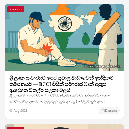
SINHALA
ශ්‍රී ලංකා සංචාරයට පෙර තුවාල බාධාවෙන් ඉන්දියාව
කම්පනයට — BCCI විසින් සර්ෆරාස් ඛාන් ඇතුළු
ආදේශක විකල්ප සලකා බලයි
ශ්‍රී ලංකාවට එරෙහිව පැවැත්වීමට නියමිත ටෙස්ට් තරඟාවලිය සඳහා
ඉන්දියාවේ සූදානම් කටයුතුවලට දැඩි අනතුරක් සිදු වී ඇති අතර,
කණ්ඩායමේ ප්‍රධාන ක්‍රීඩකයෙකුට හටගත් තුවාලය…
08 Aug 2026
Discuss