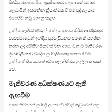
සිද්ධිය ජනගත විය. අක්‍රමිකතාව හඳුනා ගත් වහාම
බලධාරීන් ඉක්මනින් ක්‍රියාත්මක වී එම පුද්ගලයාට
එරෙහිව නඩු ගොනු කළහ.
ඉන්දීය මැතිවරණවලදී ඡන්දය ප්‍රකාශ කිරීම ආණ්ඩුක්‍රම
ව්‍යවස්ථාවෙන් ඉන්දීය පුරවැසියන්ට පමණක් සහතික
කරන ලද අයිතිවාසිකමක් වන අතර, ඕනෑම මැතිවරණ
ක්‍රියාවලියකට විදේශ පුරවැසියෙකු සහභාගී වීම
ඉන්දීය නීතිය යටතේ බරපතල නීතිමය උල්ලංඝනයක්
වේ.
මැතිවරණ අධීක්ෂණයට ඇති
ඇඟවීම්
දශක කිහිපයක් පුරා ශ්‍රී ලංකාවේ සිවිල් ගැටුමෙන් පසු