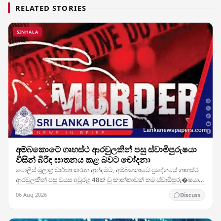
RELATED STORIES
SINHALA
අම්බකොටේ ගෘහස්ථ ආරවුලකින් පසු ස්වාමිපුරුෂයා
විසින් බිරිඳ ඝාතනය කළ බවට චෝදනා
පොලිස් මූලාශ්‍ර වාර්තා කරන අන්දමට, අම්බකොටේ ප්‍රදේශයේ ගෘහස්ථ
ආරවුලකින් පසු වයස අවුරුදු 48ක් වූ කාන්තාවක් තම ස්වාමිපුරු�ෂයා
විසින් ඝාතනය කර ඇතැයි සැලකේ. සිද්ධිය…
06 Aug 2026
Discuss