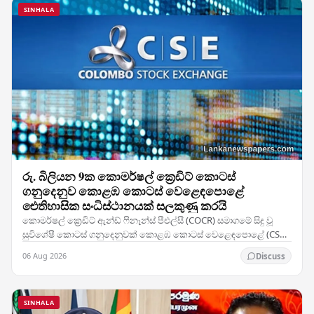
SINHALA
රු. බිලියන 9ක කොමර්ෂල් ක්‍රෙඩිට් කොටස්
ගනුදෙනුව කොළඹ කොටස් වෙළෙඳපොළේ
ඓතිහාසික සංධිස්ථානයක් සලකුණු කරයි
කොමර්ෂල් ක්‍රෙඩිට් ඇන්ඩ් ෆිනෑන්ස් පීඑල්සී (COCR) සමාගමේ සිදු වූ
සුවිශේෂී කොටස් ගනුදෙනුවක් කොළඹ කොටස් වෙළෙඳපොළේ (CSE)
වාර්තා නැවත ලිවීමට හේතු විය — සමාගමේ 28%ක…
06 Aug 2026
Discuss
SINHALA