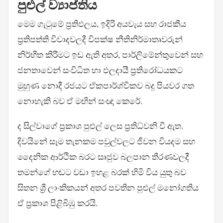
පුළුල් ව්‍යාප්තිය
මෙම ගැටුමේ ප්‍රතිඵලය, ඉදිරි අයවැය සහ රාජකීය
ප්‍රතිපත්ති විවාදවලදී විපක්ෂ නීතිනිර්මාතෘවරුන්
නිර්භීත කිරීමට ඉඩ ඇති අතර, පාර්ලිමේන්තුවෙන් සහ
ජනතාවෙන් සංවිධිත හා ඵලදායී ප්‍රතිරෝධයකට
මුහුණ නොදී රජයට ඒකපාර්ශ්විකව බදු පියවර ගත
නොහැකි බව ඒ මඟින් සංඥා කෙරේ.
ද සිල්වාගේ ප්‍රකාශ පුළුල් ලෙස ප්‍රතිධ්වනි වී ඇත.
දිවයිනේ සෑම තැනකම පවුල්වලට ජීවන වියදම සහ
දෛනික ආර්ථික බරට සෘජුව බලපාන තීරණවලදී
තමන්ගේ හඬට වඩා ඉහළ බරක් හිමි විය යුතු බව
සිතන ශ්‍රී ලාංකිකයන් අතර පවතින පුළුල් මනෝගතිය
ඒ ප්‍රකාශ පිළිබිඹු කරයි.