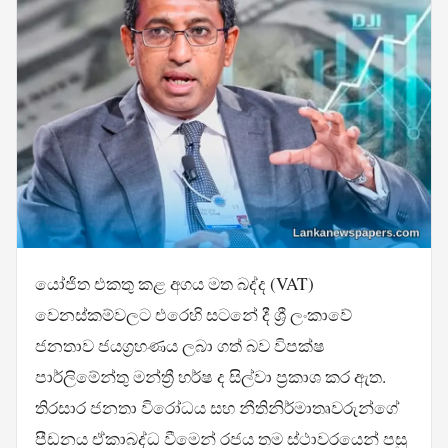
යෝජිත එකතු කළ අගය මත බද්ද (VAT)
වෙනස්කම්වලට එරෙහි සටනේ දී ශ්‍රී ලංකාවේ
ජනතාව ජයග්‍රහණය ලබා ගත් බව විපක්ෂ
පාර්ලිමේන්තු මන්ත්‍රී හර්ෂ ද සිල්වා ප්‍රකාශ කර ඇත.
තිරසාර ජනතා විරෝධය සහ නීතිනිර්මාතෘවරුන්ගේ
පීඩනය ඒකාබද්ධ වීමෙන් රජය තම ස්ථාවරයෙන් පසු