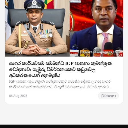
සාගර කාරියවසම් සම්බන්ධ IGP ඝාතනා කුමන්ත්‍රණ
චෝදනාව: ගැඹුරු විමර්ශනයකට කඩුවෙල
අධිකරණයෙන් අනුමැතිය
IGP ඝාතනා කුමන්ත්‍රණ චෝදනාවකට ජ්‍යෙෂ්ඨ දේශපාලනඥ සාගර
කාරියවසම්ගේ නම සම්බන්ධ වී ඇති බවට කොළඹ මධ්‍යම අපරාධ
විමර්ශන කාර්යාංශය (CCIB) ඉදිරිපත් කළ වාර්තාව සලකා බැලූ…
06 Aug 2026
Discuss