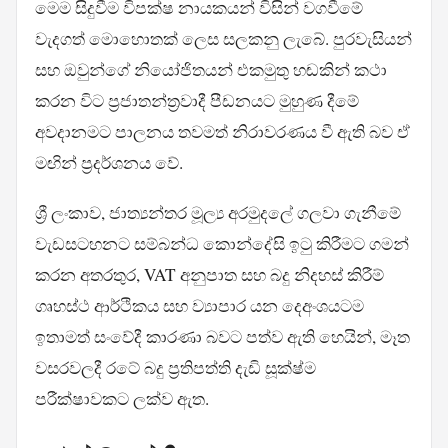
මෙම සිදුවීම විපක්ෂ නායකයන් විසින් වගවීමේ
වැදගත් මොහොතක් ලෙස සලකනු ලැබේ. පුරවැසියන්
සහ ඔවුන්ගේ නියෝජිතයන් එකමුතු හඬකින් කථා
කරන විට ප්‍රජාතන්ත්‍රවාදී පීඩනයට මුහුණ දීමේ
අවදානමට පාලනය තවමත් නිරාවරණය වී ඇති බව ඒ
මඟින් ප්‍රදර්ශනය වේ.
ශ්‍රී ලංකාව, ජාත්‍යන්තර මූල්‍ය අරමුදලේ ගලවා ගැනීමේ
වැඩසටහනට සම්බන්ධ කොන්දේසි ඉටු කිරීමට ගමන්
කරන අතරතුර, VAT අනුපාත සහ බදු නිදහස් කිරීම්
ගෘහස්ථ ආර්ථිකය සහ ව්‍යාපාර යන දෙඅංශයටම
ඉතාමත් සංවේදී කාරණා බවට පත්ව ඇති හෙයින්, මෑත
වසරවලදී රටේ බදු ප්‍රතිපත්ති දැඩි සූක්ෂ්ම
පරීක්ෂාවකට ලක්ව ඇත.