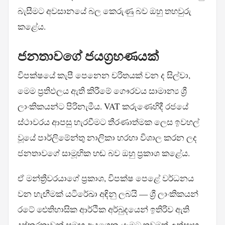
බැසීමට අවසානයේ බල කෙරුණු බව ඔහු තහවුරු
කළේය.
ජනතාවගේ ජයග්‍රහණයක්
විපක්ෂයේ කැපී පෙනෙන චරිතයක් වන ද සිල්වා,
මෙම ප්‍රතිඵලය ඇති කිරීමේ ගෞරවය සාමාන්‍ය ශ්‍රී
ලාංකිකයන්ට පිරිනැමීය. VAT කරුණෙහිදී රජයේ
ස්ථාවරය ආපසු හැරවීමට තීරණාත්මක ලෙස ඉවහල්
වූයේ පාර්ලිමේන්තු නාලිකා හරහා විශාල කරන ලද
ජනතාවගේ සාමූහික හඬ බව ඔහු ප්‍රකාශ කළේය.
ඒ මන්ත්‍රීවරයාගේ ප්‍රකාශ, විපක්ෂ පෙළේ වර්ධනය
වන හැඟීමක් යටිරේඛා අඳිනු ලබයි — ශ්‍රී ලාංකිකයන්
රටේ ඓතිහාසික ආර්ථික අර්බුදයෙන් ඉතිරිව ඇති
දුෂ්කරතාවන් සමඟ ඇදගෙන යෑමට තවමත් උත්සාහ