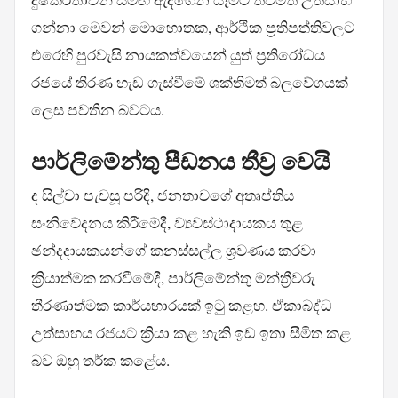
ගන්නා මෙවන් මොහොතක, ආර්ථික ප්‍රතිපත්තිවලට
එරෙහි පුරවැසි නායකත්වයෙන් යුත් ප්‍රතිරෝධය
රජයේ තීරණ හැඩ ගැස්වීමේ ශක්තිමත් බලවේගයක්
ලෙස පවතින බවටය.
පාර්ලිමේන්තු පීඩනය තීව්‍ර වෙයි
ද සිල්වා පැවසූ පරිදි, ජනතාවගේ අතෘප්තිය
සංනිවේදනය කිරීමේදී, ව්‍යවස්ථාදායකය තුළ
ඡන්දදායකයන්ගේ කනස්සල්ල ශ්‍රවණය කරවා
ක්‍රියාත්මක කරවීමේදී, පාර්ලිමේන්තු මන්ත්‍රීවරු
තීරණාත්මක කාර්යභාරයක් ඉටු කළහ. ඒකාබද්ධ
උත්සාහය රජයට ක්‍රියා කළ හැකි ඉඩ ඉතා සීමිත කළ
බව ඔහු තර්ක කළේය.