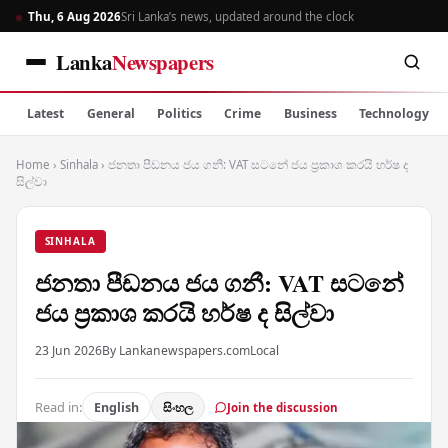
Thu, 6 Aug 2026
Sri Lanka’s news, updated around the clock
Lanka
Newspapers
Latest
General
Politics
Crime
Business
Technology
Home
›
Sinhala
›
ජනතා පීඩනය ජය ගනී: VAT සටනේ ජය ප්‍රකාශ කරයි හර්ෂ ද
සිල්වා
SINHALA
ජනතා පීඩනය ජය ගනී: VAT සටනේ
ජය ප්‍රකාශ කරයි හර්ෂ ද සිල්වා
23 Jun 2026
By Lankanewspapers.com
Local
Read in:
English
සිංහල
Join the discussion